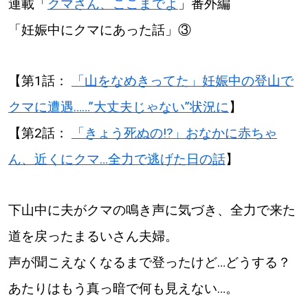
連載「
クマさん、ここまでよ
」番外編
【札幌のお気に入りを見つけたい】
「妊娠中にクマにあった話」③
【道央のお気に入りを見つけたい】
【道北のお気に入りを見つけたい】
【第1話：
「山をなめきってた」妊娠中の登山で
【道東のお気に入りを見つけたい】
クマに遭遇……”大丈夫じゃない”状況に
】
【第2話：
「きょう死ぬの⁉」おなかに赤ちゃ
ん、近くにクマ…全力で逃げた日の話
】
下山中に夫がクマの鳴き声に気づき、全力で来た
北海道で暮らす、あなたとつくる、
明日への”きっかけ”WEBマガジン
道を戻ったまるいさん夫婦。
声が聞こえなくなるまで登ったけど…どうする？
あたりはもう真っ暗で何も見えない…。