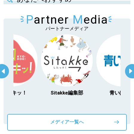
P
artner
M
edia
パートナーメディア
今日ドキッ！
Sitakke編集部
青いぽす
メディア一覧へ