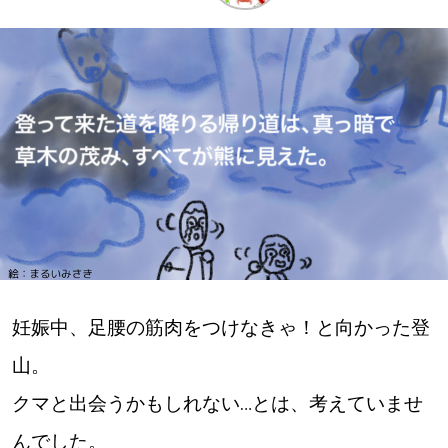
深める
ゆるむ
SitakkeTV
LOCAL
ローカルエリア
all
妊娠中、足腰の筋肉をつけなきゃ！と向かった登
札幌
山。
道北
クマと出会うかもしれない…とは、考えていませ
道南
んでした。