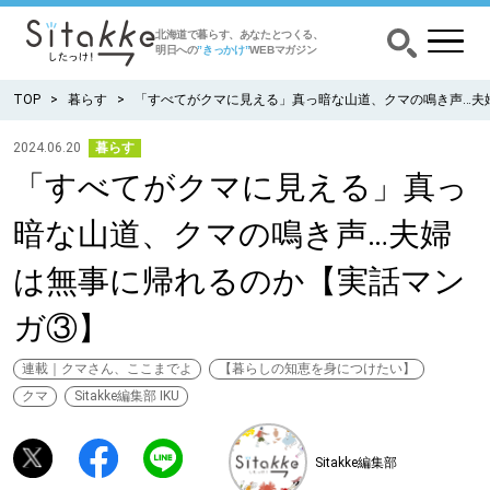
北海道で暮らす、あなたとつくる、
明日への
”きっかけ”
WEBマガジン
TOP
暮らす
「すべてがクマに見える」真っ暗な山道、クマの鳴き声…夫
2024.06.20
暮らす
「すべてがクマに見える」真っ
CATEGORY
カテゴリー
暗な山道、クマの鳴き声…夫婦
食べる
は無事に帰れるのか【実話マン
出かける
ガ③】
暮らす
連載｜クマさん、ここまでよ
【暮らしの知恵を身につけたい】
クマ
Sitakke編集部 IKU
みがく
Sitakke編集部
育む