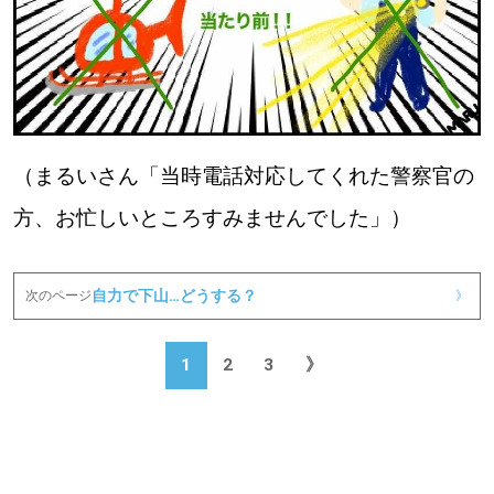
（まるいさん「当時電話対応してくれた警察官の
方、お忙しいところすみませんでした」）
自力で下山…どうする？
次のページ
》
1
2
3
》