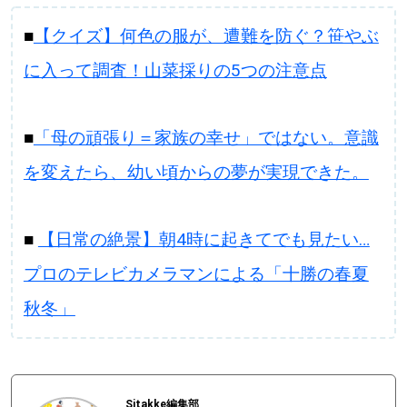
■
【クイズ】何色の服が、遭難を防ぐ？笹やぶ
に入って調査！山菜採りの5つの注意点
■
「母の頑張り＝家族の幸せ」ではない。意識
を変えたら、幼い頃からの夢が実現できた。
■
【日常の絶景】朝4時に起きてでも見たい…
プロのテレビカメラマンによる「十勝の春夏
秋冬」
Sitakke編集部