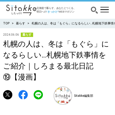
北海道で暮らす、あなたとつくる、
明日への
”きっかけ”
WEBマガジン
TOP
暮らす
札幌の人は、冬は「もぐら」になるらしい…札幌地下鉄事情
2024.06.06
暮らす
札幌の人は、冬は「もぐら」に
CATEGORY
カテゴリー
なるらしい…札幌地下鉄事情を
食べる
ご紹介｜しろまる最北日記
出かける
⑲【漫画】
暮らす
Sitakke編集部
みがく
育む