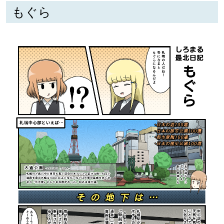
もぐら
深める
ゆるむ
SitakkeTV
LOCAL
ローカルエリア
all
札幌
道北
道南