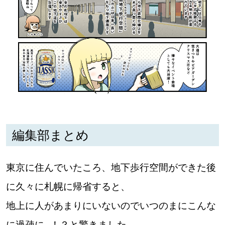
道東
道央
KEYWORD
キーワード
Sitakke編集部あい
編集部まとめ
【いろんな価値観や生き方に触れたい】
Sitakke編集部 IKU
【まったり楽しみたい】
東京に住んでいたころ、地下歩行空間ができた後
【暮らしの知恵を身につけたい】
札幌市
に久々に札幌に帰省すると、
地上に人があまりにいないのでいつのまにこんな
【札幌のお気に入りを見つけたい】
に過疎に…！？と驚きました。