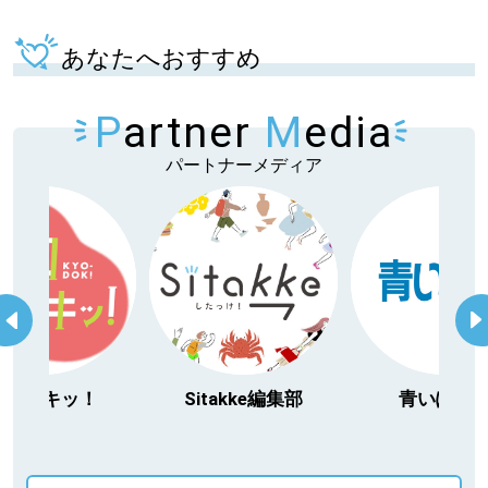
あなたへおすすめ
P
artner
M
edia
パートナーメディア
！
Sitakke編集部
青いぽすと
「