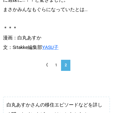
【道央のお気に入りを見つけたい】
まさかみんなもぐらになっていたとは…
【道北のお気に入りを見つけたい】
【道東のお気に入りを見つけたい】
＊＊＊
漫画：白丸あすか
文：Sitakke編集部
YASU子
《
1
2
北海道で暮らす、あなたとつくる、
明日への”きっかけ”WEBマガジン
白丸あすかさんの移住エピソードなどを詳し