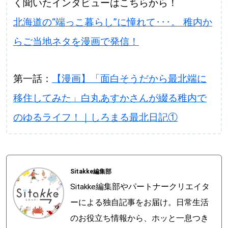
く聞いたインタビューはこちらから！
パートナーメディア
Sitakkeパートナー
北海道の“端っこ暮らし”に憧れて･･･。 稚内か
らご当地ネタを漫画で発信！
運営会社
広告掲載
情報提供・お問い合わせ
利用規約
第一話：
【漫画】「面白そうだから最北端に
プライバシーポリシー
移住してみた」白丸あすかさんが綴る稚内で
のゆるライフ！｜しろまる最北日記①
閉じる
Sitakke編集部
Sitakke編集部やパートナークリエイタ
ーによる独自記事をお届け。日常生活
のお役立ち情報から、ホッと一息つき