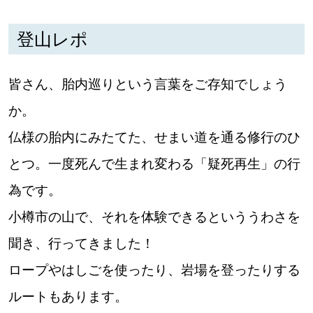
登山レポ
深める
ゆるむ
皆さん、胎内巡りという言葉をご存知でしょう
か。
SitakkeTV
仏様の胎内にみたてた、せまい道を通る修行のひ
LOCAL
とつ。一度死んで生まれ変わる「疑死再生」の行
ローカルエリア
為です。
all
小樽市の山で、それを体験できるといううわさを
札幌
聞き、行ってきました！
道北
ロープやはしごを使ったり、岩場を登ったりする
ルートもあります。
道南