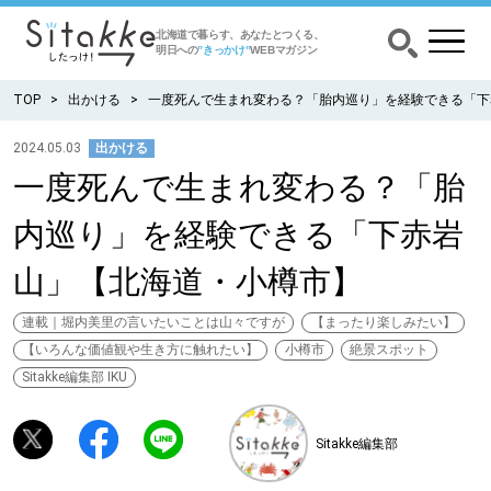
北海道で暮らす、あなたとつくる、
明日への
”きっかけ”
WEBマガジン
TOP
出かける
一度死んで生まれ変わる？「胎内巡り」を経験できる「下
2024.05.03
出かける
一度死んで生まれ変わる？「胎
CATEGORY
カテゴリー
内巡り」を経験できる「下赤岩
食べる
山」【北海道・小樽市】
出かける
連載｜堀内美里の言いたいことは山々ですが
【まったり楽しみたい】
【いろんな価値観や生き方に触れたい】
小樽市
絶景スポット
暮らす
Sitakke編集部 IKU
みがく
Sitakke編集部
育む