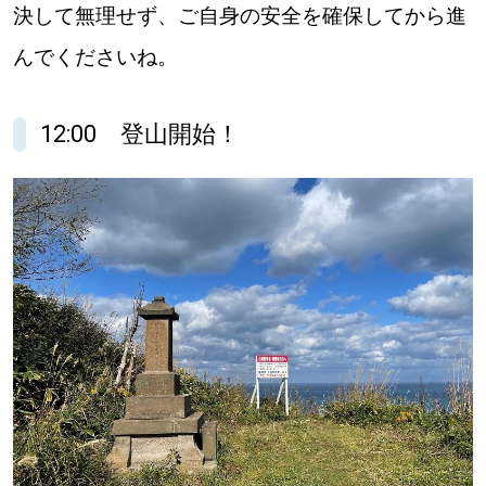
決して無理せず、ご自身の安全を確保してから進
道東
んでくださいね。
道央
12:00 登山開始！
KEYWORD
キーワード
Sitakke編集部あい
【いろんな価値観や生き方に触れたい】
Sitakke編集部 IKU
【暮らしの知恵を身につけたい】
【まったり楽しみたい】
札幌市