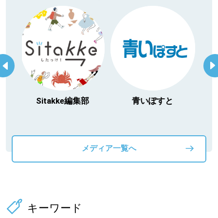
itakke編集部
青いぽすと
「北海道３大か
動物」プロジ
メディア一覧へ
キーワード