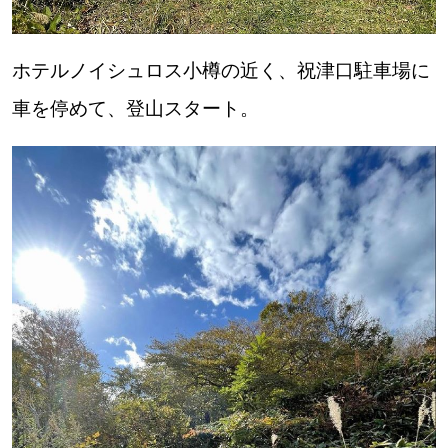
【札幌のお気に入りを見つけたい】
【道央のお気に入りを見つけたい】
ホテルノイシュロス小樽の近く、祝津口駐車場に
【道北のお気に入りを見つけたい】
車を停めて、登山スタート。
【道東のお気に入りを見つけたい】
北海道で暮らす、あなたとつくる、
明日への”きっかけ”WEBマガジン