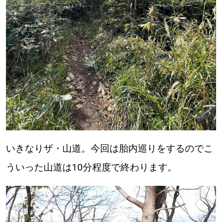
パートナーメディア
Sitakkeパートナー
運営会社
広告掲載
情報提供・お問い合わせ
利用規約
プライバシーポリシー
いきなりザ・山道。今回は胎内巡りをするのでこ
閉じる
ういった山道は10分程度で終わります。