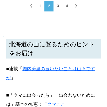
《
1
2
3
4
》
北海道の山に登るためのヒント
をお届け
■連載「
堀内美里の言いたいことは山々です
が
」
■「クマに出会ったら」「出会わないために
は」基本の知恵：「
クマここ
」