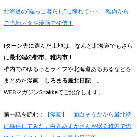
北海道の“端っこ暮らし”に憧れて･･･。 稚内から
道東
ご当地ネタを漫画で発信！
道央
Iターン先に選んだ土地は、なんと北海道でもさら
KEYWORD
キーワード
に
最北端の都市、稚内市！
Sitakke編集部あい
稚内でのゆるっとライフや北海道あるあるなどを
まとめた漫画「
しろまる最北日記
」。
【いろんな価値観や生き方に触れたい】
WEBマガジンSitakkeでご紹介します。
Sitakke編集部 IKU
【まったり楽しみたい】
【暮らしの知恵を身につけたい】
札幌市
第一話を読む：
【漫画】「面白そうだから最北端
【札幌のお気に入りを見つけたい】
に移住してみた」白丸あすかさんが綴る稚内での