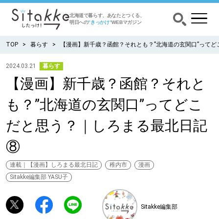
北海道で暮らす、あなたとつくる、
明日への
”きっかけ”
WEBマガジン
TOP
暮らす
【漫画】新千歳？函館？それとも？”北海道の玄関口”って
2024.03.21
暮らす
【漫画】新千歳？函館？それと
CATEGORY
カテゴリー
も？”北海道の玄関口”ってどこ
食べる
だと思う？｜しろまる最北日記
出かける
⑧
暮らす
連載｜【漫画】しろまる最北日記
稚内市
漫画
Sitakke編集部 YASU子
みがく
Sitakke編集部
育む