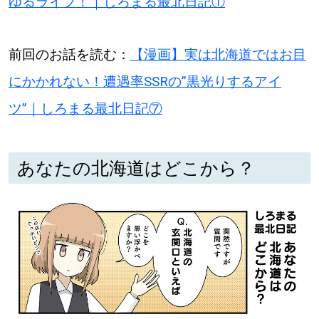
ゆるライフ！｜しろまる最北日記①
【道央のお気に入りを見つけたい】
【道北のお気に入りを見つけたい】
前回のお話を読む：
【漫画】実は北海道ではお目
【道東のお気に入りを見つけたい】
にかかれない！遭遇率SSRの”黒光りするアイ
ツ”｜しろまる最北日記⑦
あなたの北海道はどこから？
北海道で暮らす、あなたとつくる、
明日への”きっかけ”WEBマガジン