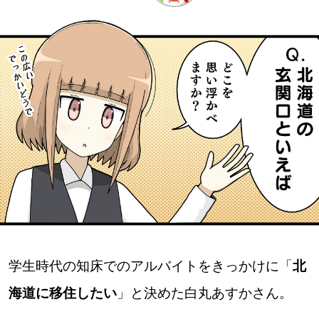
深める
ゆるむ
SitakkeTV
LOCAL
ローカルエリア
all
札幌
学生時代の知床でのアルバイトをきっかけに「
北
道北
海道に移住したい
」と決めた白丸あすかさん。
道南