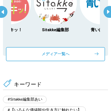
今日ドキッ！
Sitakke編集部
青いぽす
メディア一覧へ
キーワード
Sitakke編集部あい
【いろんな価値観や生き方に触れたい】