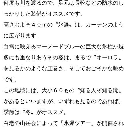
何度も川を渡るので、足元は長靴などの防水のし
道東
っかりした装備がオススメです。
高さおよそ４０ｍの〝氷瀑〟は、カーテンのよう
道央
に広がります。
白雪に映えるマーメードブルーの巨大な氷柱が幾
KEYWORD
キーワード
多にも重なりあうその姿は、まるで〝オーロラ〟
Sitakke編集部あい
を見るかのような圧巻さ、そしておごそかな眺め
【いろんな価値観や生き方に触れたい】
です。
この地域には、大小６０もの〝知る人ぞ知る滝〟
Sitakke編集部 IKU
【まったり楽しみたい】
があるといいますが、いずれも見るのであれば、
【暮らしの知恵を身につけたい】
札幌市
季節は〝冬〟がオススメ。
【札幌のお気に入りを見つけたい】
白老の山岳会によって「氷瀑ツアー」が開催され