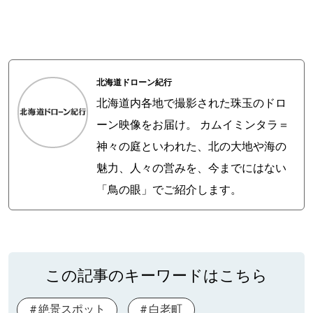
パートナーメディア
Sitakkeパートナー
運営会社
広告掲載
北海道ドローン紀行
情報提供・お問い合わせ
利用規約
北海道内各地で撮影された珠玉のドロ
ーン映像をお届け。 カムイミンタラ＝
プライバシーポリシー
神々の庭といわれた、北の大地や海の
魅力、人々の営みを、今までにはない
「鳥の眼」でご紹介します。
閉じる
この記事のキーワードはこちら
絶景スポット
白老町