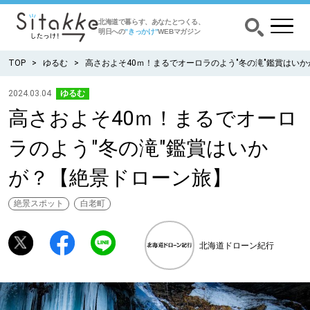
北海道で暮らす、あなたとつくる、
明日への
”きっかけ”
WEBマガジン
TOP
ゆるむ
高さおよそ40ｍ！まるでオーロラのよう"冬の滝"鑑賞はい
2024.03.04
ゆるむ
高さおよそ40ｍ！まるでオーロ
CATEGORY
カテゴリー
ラのよう"冬の滝"鑑賞はいか
食べる
が？【絶景ドローン旅】
出かける
絶景スポット
白老町
暮らす
北海道ドローン紀行
みがく
育む