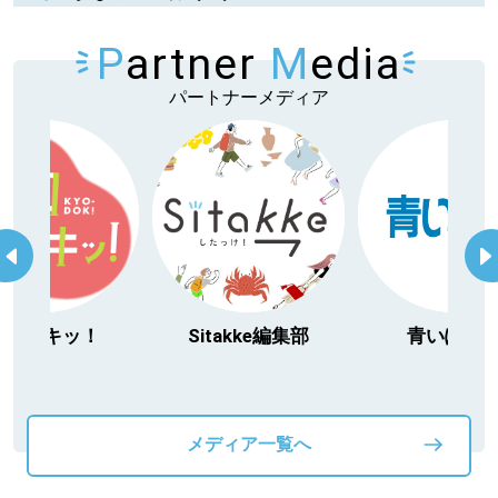
P
artner
M
edia
パートナーメディア
今日ドキッ！
Sitakke編集部
青いぽす
メディア一覧へ