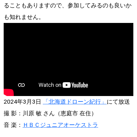
【道央のお気に入りを見つけたい】
ることもありますので、参加してみるのも良いか
も知れません。
【道北のお気に入りを見つけたい】
【道東のお気に入りを見つけたい】
北海道で暮らす、あなたとつくる、
明日への”きっかけ”WEBマガジン
2024年3月3日
「北海道ドローン紀行」
にて放送
撮 影：川原 敏 さん（恵庭市 在住）
音 楽：
ＨＢＣジュニアオーケストラ