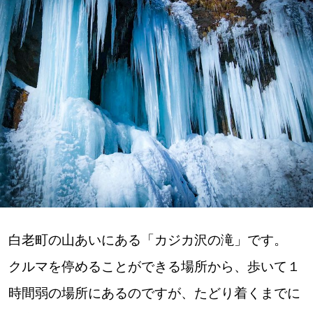
深める
ゆるむ
SitakkeTV
LOCAL
ローカルエリア
all
札幌
白老町の山あいにある「カジカ沢の滝」です。
クルマを停めることができる場所から、歩いて１
道北
時間弱の場所にあるのですが、たどり着くまでに
道南