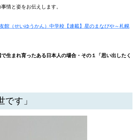
KEYWORD
の事情と姿をお伝えします。
キーワード
利用規約
星友館（せいゆうかん）中学校【連載】星のまなびや～札幌
Sitakke編集部あい
Sitakke編集部 IKU
【暮らしの知恵を身に
国で生まれ育ったある日本人の場合・その１「思い出したく
【札幌のお気に入りを
【道北のお気に入りを
世です」