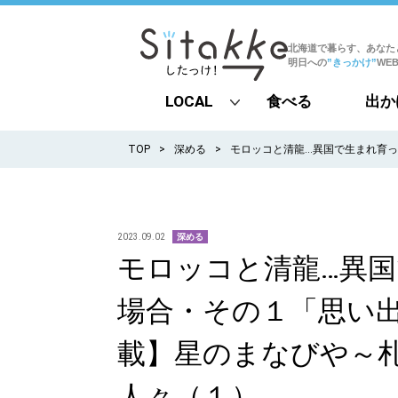
北海道で暮らす、あなた
明日への
”きっかけ”
WE
LOCAL
食べる
出か
all
TOP
深める
モロッコと清龍…異国で生まれ育
札幌
道北
2023.09.02
深める
モロッコと清龍…異
道南
場合・その１「思い
道東
載】星のまなびや～
道央
人々（１）