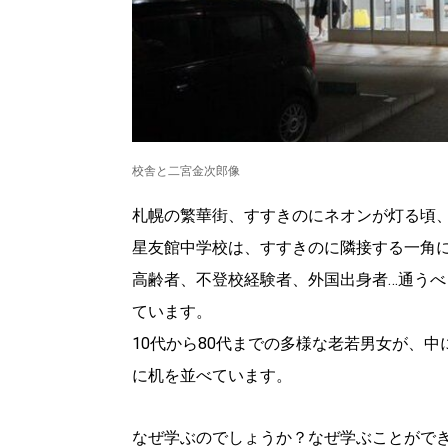
校舎と二宮金次郎像
札幌の繁華街、すすきのにネオンが灯る頃
星友館中学校は、すすきのに隣接する一角
高齢者、不登校経験者、外国出身者…通う
ています。
10代から80代までの多様な老若男女が、
北海道で暮らす、あなたとつくる、
明日への”きっかけ”WEBマガジン
に机を並べています。
なぜ学ぶのでしょうか？なぜ学ぶことがで