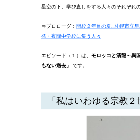
星空の下、学び直しをする人々のそれぞれ
パートナーメディア
Sitakkeパートナー
運営会社
広告掲載
情報提供・お問い合わせ
⇒プロローグ：
開校２年目の夏…札幌市立
プライバシーポリシー
発・夜間中学校に集う人々
エピソード（１）は、
モロッコと清龍～異
閉じる
もない過去」
です。
「私はいわゆる宗教２