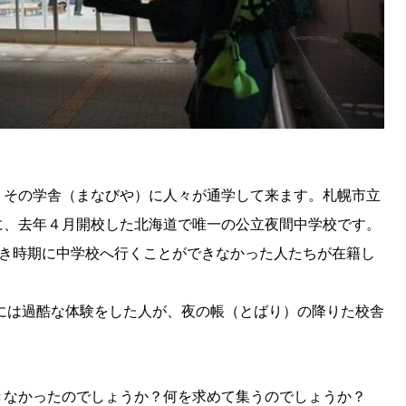
SEARCH
、その学舎（まなびや）に人々が通学して来ます。札幌市立
検索する
に、去年４月開校した北海道で唯一の公立夜間中学校です。
CATEGORY
べき時期に中学校へ行くことができなかった人たちが在籍し
カテゴリー
中には過酷な体験をした人が、夜の帳（とばり）の降りた校舎
LOCAL
ローカルエリア
きなかったのでしょうか？何を求めて集うのでしょうか？