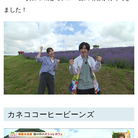
ました！
道東
道央
KEYWORD
キーワード
Sitakke編集部あい
【いろんな価値観や生き方に触れたい】
Sitakke編集部 IKU
【まったり楽しみたい】
【暮らしの知恵を身につけたい】
札幌市
カネココーヒービーンズ
【札幌のお気に入りを見つけたい】