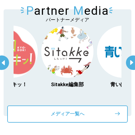
P
artner
M
edia
パートナーメディア
itakke編集部
青いぽすと
「北海道３大か
動物」プロジ
メディア一覧へ