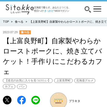
北海道で暮らす、あなたとつくる、
明日への
”きっかけ”
WEBマガジン
TOP
食べる
【上富良野町】自家製やわらかローストポークに、焼き立て
2023.07.29
食べる
【上富良野町】自家製やわらか
CATEGORY
カテゴリー
ローストポークに、焼き立てバ
食べる
ケット！手作りにこだわるカフ
出かける
ェ
暮らす
【道北のお気に入りを見つけたい】
上富良野町
北海道グルメ
カフェ
パン
みがく
ブラキタ
育む