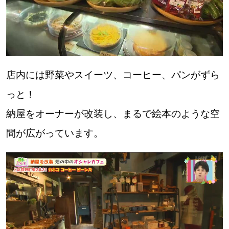
パートナーメディア
Sitakkeパートナー
運営会社
広告掲載
情報提供・お問い合わせ
利用規約
店内には野菜やスイーツ、コーヒー、パンがずら
っと！
プライバシーポリシー
納屋をオーナーが改装し、まるで絵本のような空
間が広がっています。
閉じる