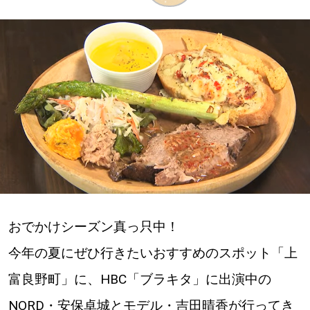
深める
ゆるむ
SitakkeTV
LOCAL
ローカルエリア
all
おでかけシーズン真っ只中！
札幌
今年の夏にぜひ行きたいおすすめのスポット「上
道北
富良野町」に、HBC「ブラキタ」に出演中の
道南
NORD・安保卓城とモデル・吉田晴香が行ってき