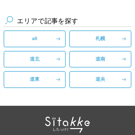
エリアで記事を探す
all
札幌
道北
道南
道東
道央