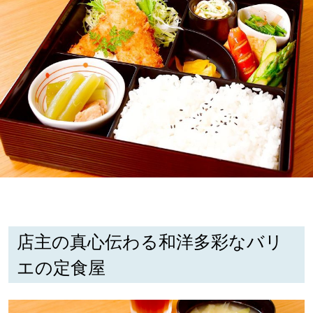
深める
ゆるむ
SitakkeTV
LOCAL
ローカルエリア
all
札幌
店主の真心伝わる和洋多彩なバリ
エの定食屋
道北
道南