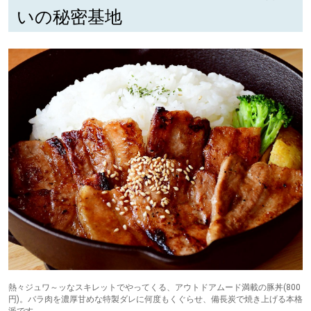
いの秘密基地
熱々ジュワ～ッなスキレットでやってくる、アウトドアムード満載の豚丼(800
円)。バラ肉を濃厚甘めな特製ダレに何度もくぐらせ、備長炭で焼き上げる本格