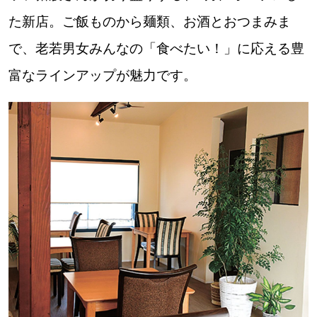
【道央のお気に入りを見つけたい】
た新店。ご飯ものから麺類、お酒とおつまみま
【道北のお気に入りを見つけたい】
で、老若男女みんなの「食べたい！」に応える豊
【道東のお気に入りを見つけたい】
富なラインアップが魅力です。
北海道で暮らす、あなたとつくる、
明日への”きっかけ”WEBマガジン