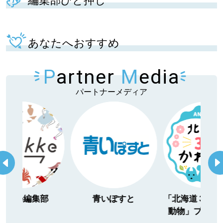
編集部ひと押し
あなたへおすすめ
P
artner
M
edia
パートナーメディア
itakke編集部
青いぽすと
「北海道３大か
動物」プロジ