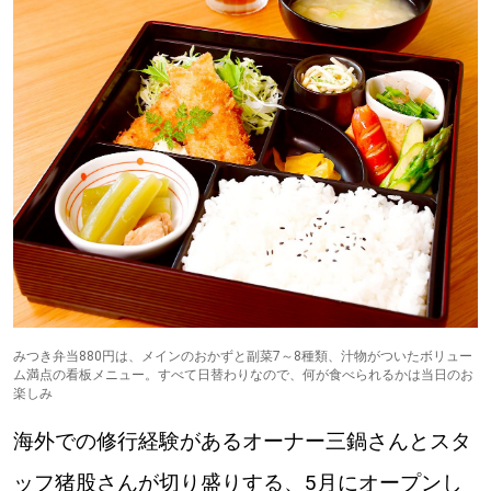
道東
道央
KEYWORD
キーワード
Sitakke編集部あい
【いろんな価値観や生き方に触れたい】
Sitakke編集部 IKU
【まったり楽しみたい】
みつき弁当880円は、メインのおかずと副菜7～8種類、汁物がついたボリュー
ム満点の看板メニュー。すべて日替わりなので、何が食べられるかは当日のお
【暮らしの知恵を身につけたい】
札幌市
楽しみ
海外での修行経験があるオーナー三鍋さんとスタ
【札幌のお気に入りを見つけたい】
ッフ猪股さんが切り盛りする、5月にオープンし