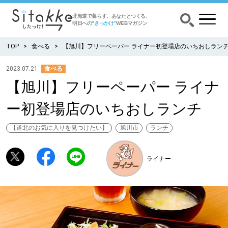
北海道で暮らす、あなたとつくる、
明日への
”きっかけ”
WEBマガジン
TOP
食べる
【旭川】フリーペーパー ライナー初登場店のいちおしラン
2023.07.21
食べる
【旭川】フリーペーパー ライナ
CATEGORY
カテゴリー
ー初登場店のいちおしランチ
食べる
【道北のお気に入りを見つけたい】
旭川市
ランチ
出かける
ライナー
暮らす
みがく
育む