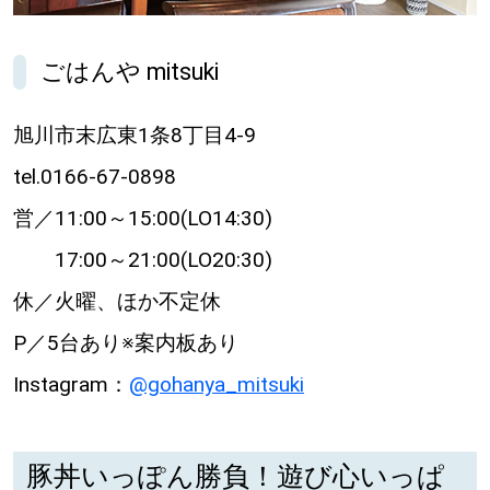
パートナーメディア
Sitakkeパートナー
ごはんや mitsuki
運営会社
広告掲載
旭川市末広東1条8丁目4-9
情報提供・お問い合わせ
利用規約
tel.0166-67-0898
プライバシーポリシー
営／11:00～15:00(LO14:30)
17:00～21:00(LO20:30)
休／火曜、ほか不定休
閉じる
P／5台あり※案内板あり
Instagram：
@gohanya_mitsuki
豚丼いっぽん勝負！遊び心いっぱ