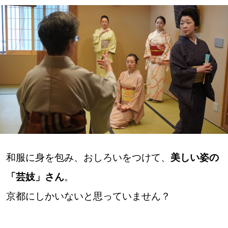
深める
ゆるむ
SitakkeTV
LOCAL
ローカルエリア
all
和服に身を包み、おしろいをつけて、
美しい姿の
札幌
「芸妓」さん
。
道北
京都にしかいないと思っていません？
道南