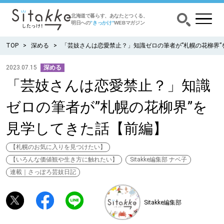
北海道で暮らす、あなたとつくる、
明日への
”きっかけ”
WEBマガジン
TOP
深める
「芸妓さんは恋愛禁止？」知識ゼロの筆者が”札幌の花柳界”
2023.07.15
深める
「芸妓さんは恋愛禁止？」知識
CATEGORY
カテゴリー
ゼロの筆者が”札幌の花柳界”を
食べる
見学してきた話【前編】
出かける
【札幌のお気に入りを見つけたい】
【いろんな価値観や生き方に触れたい】
Sitakke編集部 ナベ子
暮らす
連載｜さっぽろ芸妓日記
みがく
Sitakke編集部
育む