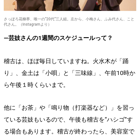
さっぽろ花柳界、唯一の”20代”三人組。左から、小梅さん、ふみ代さん、こと
代さん。（Instagramより）
―芸妓さんの1週間のスケジュールって？
稽古は、ほぼ毎日していますね。火水木が「踊
り」、金土は「小唄」と「三味線」、午前10時か
ら午後１時くらいまで。
他に「お茶」や「鳴り物（打楽器など）」を習っ
ている芸妓もいるので、午後も稽古を“ハシゴ”す
る場合もあります。稽古が終わったら、美容室で