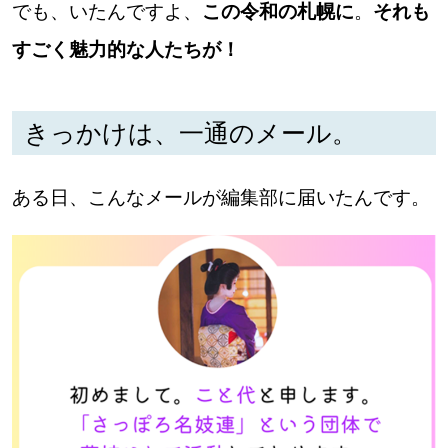
でも、いたんですよ、
この令和の札幌に
。
それも
道東
すごく魅力的な人たちが！
道央
きっかけは、一通のメール。
KEYWORD
キーワード
ある日、こんなメールが編集部に届いたんです。
Sitakke編集部あい
【いろんな価値観や生き方に触れたい】
Sitakke編集部 IKU
【まったり楽しみたい】
【暮らしの知恵を身につけたい】
札幌市
【札幌のお気に入りを見つけたい】