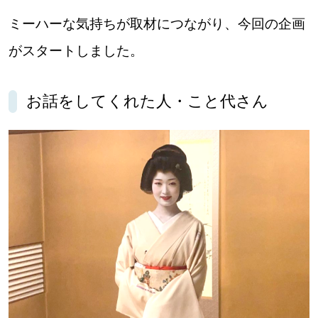
パートナーメディア
Sitakkeパートナー
ミーハーな気持ちが取材につながり、今回の企画
がスタートしました。
運営会社
広告掲載
情報提供・お問い合わせ
利用規約
お話をしてくれた人・こと代さん
プライバシーポリシー
閉じる