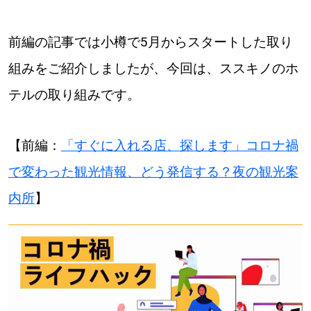
道東
前編の記事では小樽で5月からスタートした取り
道央
組みをご紹介しましたが、今回は、ススキノのホ
テルの取り組みです。
KEYWORD
キーワード
【前編：
「すぐに入れる店、探します」コロナ禍
Sitakke編集部あい
で変わった観光情報、どう発信する？夜の観光案
【いろんな価値観や生き方に触れたい】
内所
】
Sitakke編集部 IKU
【まったり楽しみたい】
【暮らしの知恵を身につけたい】
札幌市
【札幌のお気に入りを見つけたい】