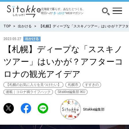
北海道で暮らす、あなたとつくる、
明日への
”きっかけ”
WEBマガジン
TOP
出かける
【札幌】ディープな「ススキノツアー」はいかが？アフタ
2023.05.27
出かける
【札幌】ディープな「ススキノ
CATEGORY
カテゴリー
ツアー」はいかが？アフターコ
食べる
ロナの観光アイデア
出かける
【札幌のお気に入りを見つけたい】
札幌市
すすきの
連載｜コロナ禍ライフハック
Sitakke編集部 IKU
暮らす
Sitakke編集部
みがく
育む