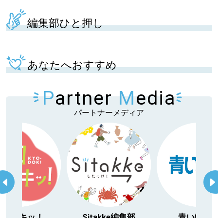
編集部ひと押し
あなたへおすすめ
P
artner
M
edia
パートナーメディア
Sitakke編集部
青いぽすと
「北海道３大