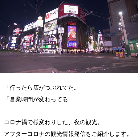
深める
ゆるむ
SitakkeTV
LOCAL
ローカルエリア
all
「行ったら店がつぶれてた…」
「営業時間が変わってる…」
札幌
道北
コロナ禍で様変わりした、夜の観光。
アフターコロナの観光情報発信をご紹介します。
道南