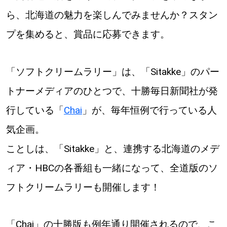
ら、北海道の魅力を楽しんでみませんか？スタン
道東
プを集めると、賞品に応募できます。
道央
「ソフトクリームラリー」は、「Sitakke」のパー
KEYWORD
キーワード
トナーメディアのひとつで、十勝毎日新聞社が発
行している「
Chai
」が、毎年恒例で行っている人
Sitakke編集部あい
気企画。
【いろんな価値観や生き方に触れたい】
ことしは、「Sitakke」と、連携する北海道のメデ
Sitakke編集部 IKU
【まったり楽しみたい】
ィア・HBCの各番組も一緒になって、全道版のソ
【暮らしの知恵を身につけたい】
札幌市
フトクリームラリーも開催します！
【札幌のお気に入りを見つけたい】
「Chai」の十勝版も例年通り開催されるので、こ