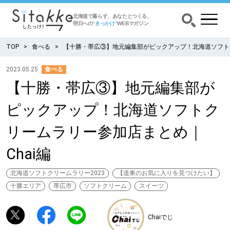
北海道で暮らす、あなたとつくる、
明日への
”きっかけ”
WEBマガジン
TOP
食べる
【十勝・帯広③】地元編集部がピックアップ！北海道ソフトク
2023.05.25
食べる
【十勝・帯広③】地元編集部が
CATEGORY
カテゴリー
ピックアップ！北海道ソフトク
食べる
リームラリー参加店まとめ｜
出かける
Chai編
暮らす
北海道ソフトクリームラリー2023
【道東のお気に入りを見つけたい】
十勝エリア
帯広市
ソフトクリーム
スイーツ
みがく
Chaiでじ
育む