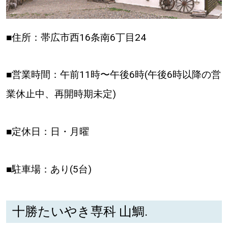
■住所：帯広市西16条南6丁目24
■営業時間：午前11時〜午後6時(午後6時以降の営
業休止中、再開時期未定)
■定休日：日・月曜
■駐車場：あり(5台)
十勝たいやき専科 山鯛.