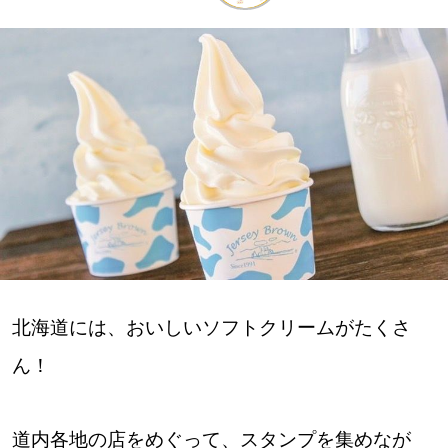
深める
ゆるむ
SitakkeTV
LOCAL
ローカルエリア
all
北海道には、おいしいソフトクリームがたくさ
札幌
ん！
道北
道南
道内各地の店をめぐって、スタンプを集めなが