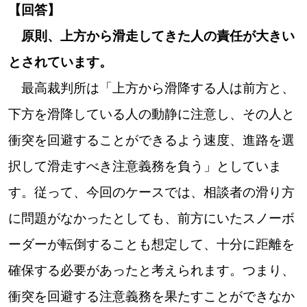
【道央のお気に入りを見つけたい】
【回答】
原則、上方から滑走してきた人の責任が大きい
【道北のお気に入りを見つけたい】
とされています。
【道東のお気に入りを見つけたい】
最高裁判所は「上方から滑降する人は前方と、
下方を滑降している人の動静に注意し、その人と
衝突を回避することができるよう速度、進路を選
択して滑走すべき注意義務を負う」としていま
北海道で暮らす、あなたとつくる、
す。従って、今回のケースでは、相談者の滑り方
明日への”きっかけ”WEBマガジン
に問題がなかったとしても、前方にいたスノーボ
ーダーが転倒することも想定して、十分に距離を
確保する必要があったと考えられます。つまり、
衝突を回避する注意義務を果たすことができなか