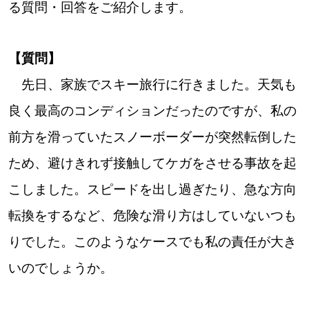
る質問・回答をご紹介します。
道東
【質問】
道央
先日、家族でスキー旅行に行きました。天気も
良く最高のコンディションだったのですが、私の
KEYWORD
キーワード
前方を滑っていたスノーボーダーが突然転倒した
Sitakke編集部あい
ため、避けきれず接触してケガをさせる事故を起
【いろんな価値観や生き方に触れたい】
こしました。スピードを出し過ぎたり、急な方向
転換をするなど、危険な滑り方はしていないつも
Sitakke編集部 IKU
【まったり楽しみたい】
りでした。このようなケースでも私の責任が大き
【暮らしの知恵を身につけたい】
札幌市
いのでしょうか。
【札幌のお気に入りを見つけたい】