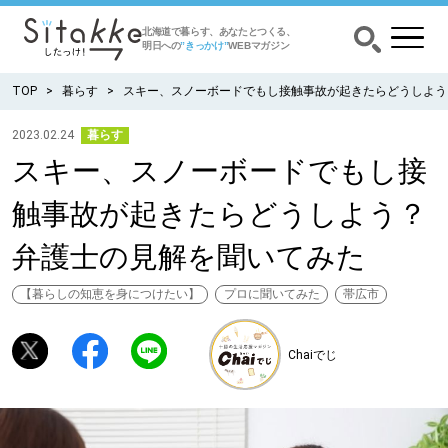
北海道で暮らす、あなたとつくる、
明日への
”きっかけ”
WEBマガジン
TOP
暮らす
スキー、スノーボードでもし接触事故が起きたらどうしよう
2023.02.24
暮らす
スキー、スノーボードでもし接
CATEGORY
カテゴリー
触事故が起きたらどうしよう？
食べる
弁護士の見解を聞いてみた
出かける
【暮らしの知恵を身につけたい】
プロに聞いてみた
帯広市
暮らす
Chaiでじ
みがく
育む