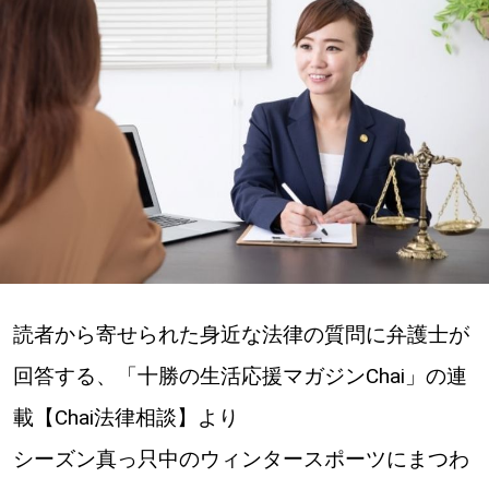
深める
ゆるむ
SitakkeTV
LOCAL
ローカルエリア
all
読者から寄せられた身近な法律の質問に弁護士が
札幌
回答する、「十勝の生活応援マガジンChai」の連
載【Chai法律相談】より
道北
シーズン真っ只中のウィンタースポーツにまつわ
道南