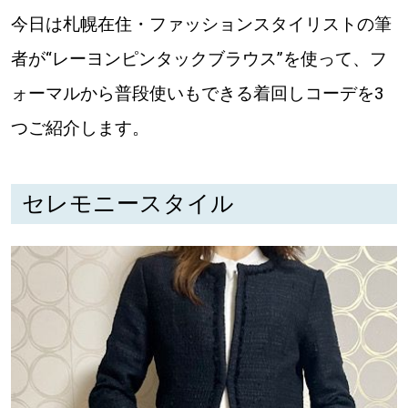
今日は札幌在住・ファッションスタイリストの筆
道東
者が“レーヨンピンタックブラウス”を使って、フ
道央
ォーマルから普段使いもできる着回しコーデを3
つご紹介します。
KEYWORD
キーワード
Sitakke編集部あい
セレモニースタイル
【いろんな価値観や生き方に触れたい】
Sitakke編集部 IKU
【まったり楽しみたい】
【暮らしの知恵を身につけたい】
札幌市
【札幌のお気に入りを見つけたい】