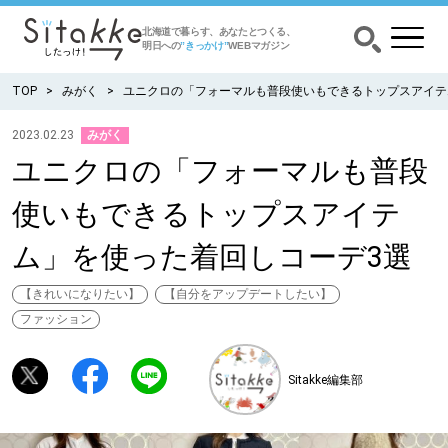
北海道で暮らす、あなたとつくる、
明日への
”きっかけ”
WEBマガジン
TOP
みがく
ユニクロの「フォーマルも普段使いもできるトップスアイテ
2023.02.23
みがく
ユニクロの「フォーマルも普段
CATEGORY
カテゴリー
使いもできるトップスアイテ
食べる
ム」を使った着回しコーデ3選
出かける
【きれいになりたい】
【自分をアップデートしたい】
ファッション
暮らす
Sitakke編集部
みがく
育む