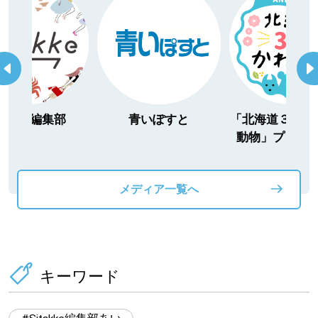
itakke編集部
青いぽすと
「北海道３大か
動物」プロジ
メディア一覧へ
キーワード