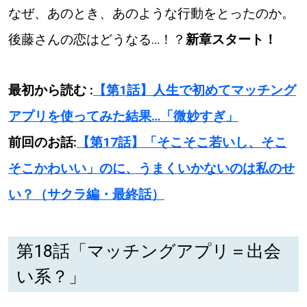
【道央のお気に入りを見つけたい】
なぜ、あのとき、あのような行動をとったのか。
後藤さんの恋はどうなる…！？
新章スタート！
【道北のお気に入りを見つけたい】
【道東のお気に入りを見つけたい】
最初から読む :
【第1話】人生で初めてマッチング
アプリを使ってみた結果…「微妙すぎ」
前回のお話:
【第17話】「そこそこ若いし、そこ
そこかわいい」のに、うまくいかないのは私のせ
北海道で暮らす、あなたとつくる、
い？（サクラ編・最終話）
明日への”きっかけ”WEBマガジン
第18話「マッチングアプリ＝出会
い系？」