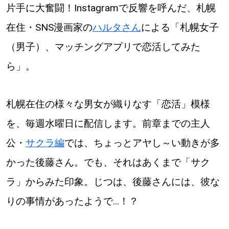
片手に大奮闘！Instagramで反響を呼んだ、札幌
道東
在住・SNS漫画家の
ハルタさん
による「札幌女子
（男子）、マッチングアプリで恋活してみた
道央
ら」。
KEYWORD
キーワード
札幌在住の様々な男女が織りなす「恋活」模様
Sitakke編集部あい
を、毎週水曜日に配信します。前章までの主人
【いろんな価値観や生き方に触れたい】
公・
サクラ編
では、ちょっとアヤし～い動きが多
Sitakke編集部 IKU
【まったり楽しみたい】
かった後藤さん。でも、それはあくまで「サク
ラ」からみた印象。じつは、後藤さんには、彼な
【暮らしの知恵を身につけたい】
札幌市
りの事情があったようで…！？
【札幌のお気に入りを見つけたい】