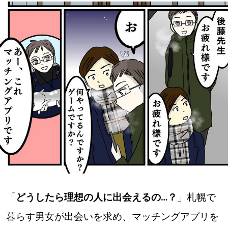
深める
ゆるむ
SitakkeTV
LOCAL
ローカルエリア
all
札幌
道北
「
どうしたら理想の人に出会えるの…？
」札幌で
暮らす男女が出会いを求め、マッチングアプリを
道南