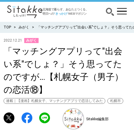
北海道で暮らす、あなたとつくる、
明日への
”きっかけ”
WEBマガジン
TOP
みがく
「マッチングアプリって"出会い系"でしょ？」そう思ってた
2022.12.21
みがく
「マッチングアプリって"出会
CATEGORY
カテゴリー
い系"でしょ？」そう思ってた
食べる
のですが…【札幌女子（男子）
出かける
の恋活⑱】
暮らす
連載｜【漫画】札幌女子、マッチングアプリで恋活してみた
札幌市
みがく
Sitakke編集部
育む