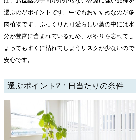
は、お世話の手間がかからない乾燥に強い品種を
選ぶのがポイントです。中でもおすすめなのが多
パートナーメディア
Sitakkeパートナー
肉植物です。ぷっくりと可愛らしい葉の中には水
分が豊富に含まれているため、水やりを忘れてし
運営会社
広告掲載
まってもすぐに枯れてしまうリスクが少ないので
情報提供・お問い合わせ
利用規約
安心です。
プライバシーポリシー
選ぶポイント2：日当たりの条件
閉じる