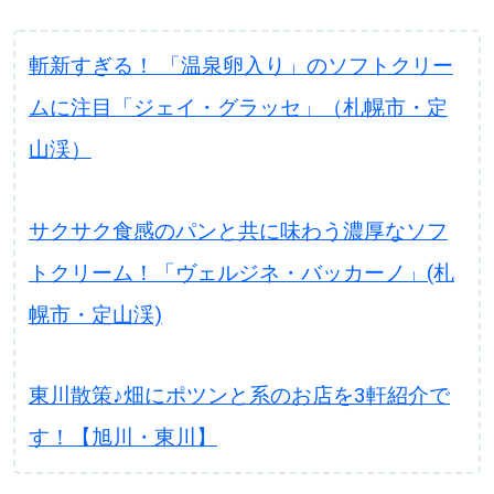
斬新すぎる！ 「温泉卵入り」のソフトクリー
ムに注目「ジェイ・グラッセ」（札幌市・定
山渓）
サクサク食感のパンと共に味わう濃厚なソフ
トクリーム！「ヴェルジネ・バッカーノ」(札
幌市・定山渓)
東川散策♪畑にポツンと系のお店を3軒紹介で
す！【旭川・東川】