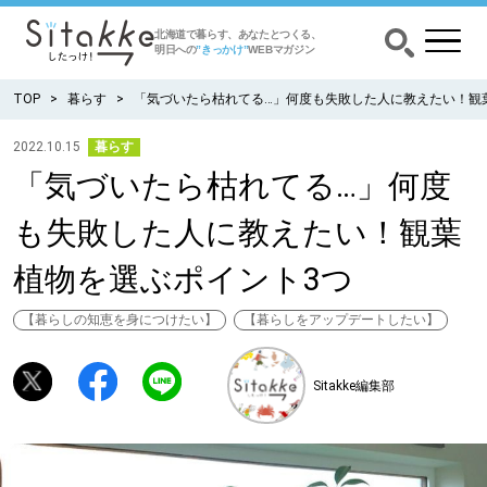
北海道で暮らす、あなたとつくる、
明日への
”きっかけ”
WEBマガジン
TOP
暮らす
「気づいたら枯れてる…」何度も失敗した人に教えたい！観
2022.10.15
暮らす
「気づいたら枯れてる…」何度
CATEGORY
カテゴリー
も失敗した人に教えたい！観葉
食べる
植物を選ぶポイント3つ
出かける
【暮らしの知恵を身につけたい】
【暮らしをアップデートしたい】
暮らす
Sitakke編集部
みがく
育む