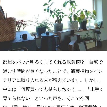
深める
ゆるむ
SitakkeTV
LOCAL
ローカルエリア
部屋をパッと明るくしてくれる観葉植物。自宅で
all
過ごす時間が長くなったことで、観葉植物をイン
札幌
テリアに取り入れる人が増えています。しかし、
中には「何度買っても枯らしちゃう……」「上手く
道北
育てられない」といった声も。そこで今回
道南