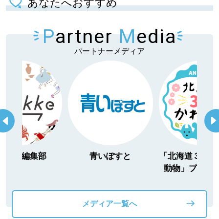
あなたへおすすめ
P
artner
M
edia
パートナーメディア
itakke編集部
青いぽすと
「北海道３大か
動物」プロジ
メディア一覧へ