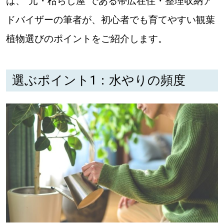
は、“元・枯らし屋”である帯広在住・整理収納ア
ドバイザーの筆者が、初心者でも育てやすい観葉
道東
植物選びのポイントをご紹介します。
道央
選ぶポイント1：水やりの頻度
KEYWORD
キーワード
Sitakke編集部あい
【いろんな価値観や生き方に触れたい】
Sitakke編集部 IKU
【暮らしの知恵を身につけたい】
【まったり楽しみたい】
札幌市