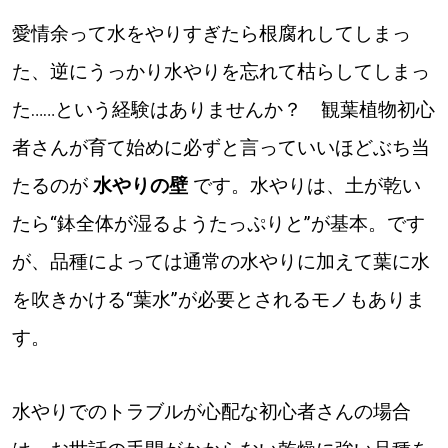
【札幌のお気に入りを見つけたい】
愛情余って水をやりすぎたら根腐れしてしまっ
【道央のお気に入りを見つけたい】
た、逆にうっかり水やりを忘れて枯らしてしまっ
【道北のお気に入りを見つけたい】
た……という経験はありませんか？ 観葉植物初心
者さんが育て始めに必ずと言っていいほどぶち当
【道東のお気に入りを見つけたい】
たるのが
水やりの壁
です。水やりは、土が乾い
たら“鉢全体が湿るようたっぷりと”が基本。です
が、品種によっては通常の水やりに加えて葉に水
を吹きかける“葉水”が必要とされるモノもありま
北海道で暮らす、あなたとつくる、
す。
明日への”きっかけ”WEBマガジン
水やりでのトラブルが心配な初心者さんの場合