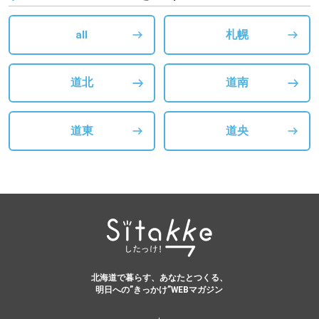
all
札幌
道北
道南
道東
道央
北海道で暮らす、あなたとつくる、
明日への”きっかけ”WEBマガジン