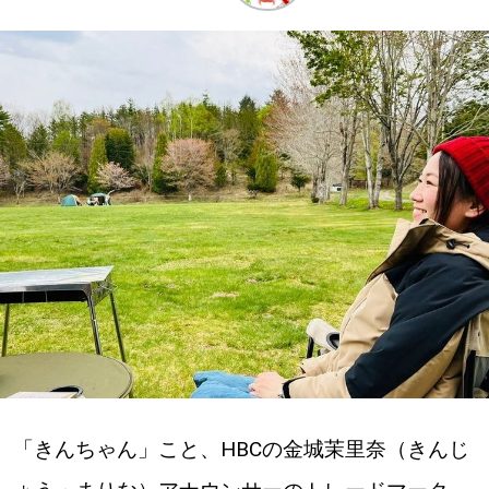
深める
ゆるむ
SitakkeTV
LOCAL
ローカルエリア
all
札幌
道北
「きんちゃん」こと、HBCの金城茉里奈（きんじ
道南