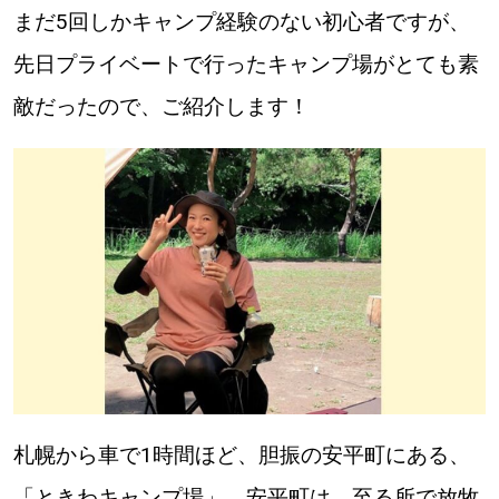
まだ5回しかキャンプ経験のない初心者ですが、
先日プライベートで行ったキャンプ場がとても素
パートナーメディア
Sitakkeパートナー
敵だったので、ご紹介します！
運営会社
広告掲載
情報提供・お問い合わせ
利用規約
プライバシーポリシー
閉じる
札幌から車で1時間ほど、胆振の安平町にある、
「ときわキャンプ場」。安平町は、至る所で放牧