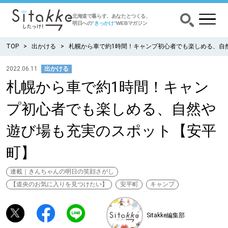
北海道で暮らす、あなたとつくる、
明日への
”きっかけ”
WEBマガジン
TOP
出かける
札幌から車で約1時間！キャンプ初心者でも楽しめる、自
2022.06.11
出かける
札幌から車で約1時間！キャン
CATEGORY
カテゴリー
プ初心者でも楽しめる、自然や
食べる
遊び場も充実のスポット【安平
出かける
町】
暮らす
連載｜きんちゃんの明日の笑顔さがし
【道央のお気に入りを見つけたい】
安平町
キャンプ
みがく
Sitakke編集部
育む