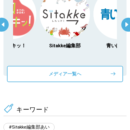
itakke編集部
青いぽすと
「北海道３大か
動物」プロジ
メディア一覧へ
キーワード
Sitakke編集部あい