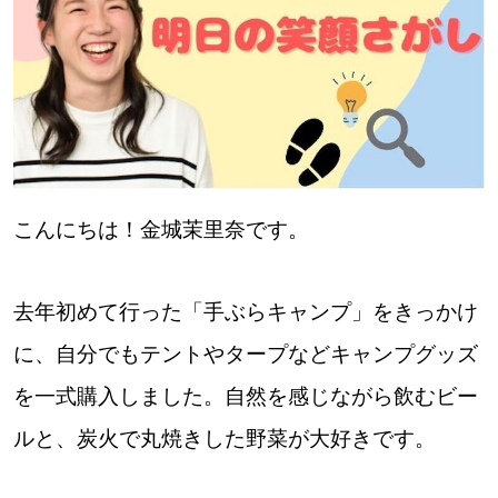
【札幌のお気に入りを見つけたい】
【道央のお気に入りを見つけたい】
【道北のお気に入りを見つけたい】
【道東のお気に入りを見つけたい】
こんにちは！金城茉里奈です。
去年初めて行った「手ぶらキャンプ」をきっかけ
北海道で暮らす、あなたとつくる、
に、自分でもテントやタープなどキャンプグッズ
明日への”きっかけ”WEBマガジン
を一式購入しました。自然を感じながら飲むビー
ルと、炭火で丸焼きした野菜が大好きです。