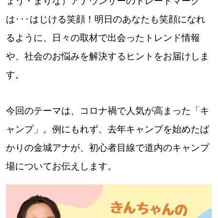
ょう・まりな）アナウンサーのトレードマーク
は･･･はじける笑顔！明日のあなたも笑顔になれ
道東
るように、日々の取材で出会ったトレンド情報
道央
や、社会のお悩みを解決するヒントをお届けしま
す。
KEYWORD
キーワード
Sitakke編集部あい
今回のテーマは、コロナ禍で人気が高まった「キ
ャンプ」。例にもれず、去年キャンプを始めたば
【いろんな価値観や生き方に触れたい】
かりの金城アナが、初心者目線で道内のキャンプ
Sitakke編集部 IKU
場についてお伝えします。
【暮らしの知恵を身につけたい】
【まったり楽しみたい】
札幌市