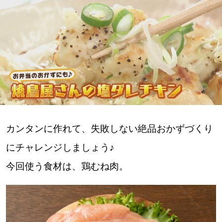
深める
ゆるむ
SitakkeTV
LOCAL
ローカルエリア
カンタンに作れて、失敗しない絶品おかずづくり
all
にチャレンジしましょう♪
札幌
今回使う食材は、鶏むね肉。
道北
道南