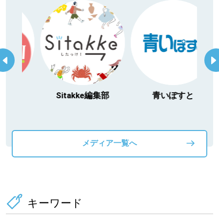
itakke編集部
青いぽすと
「北海道３大か
動物」プロジ
メディア一覧へ
キーワード