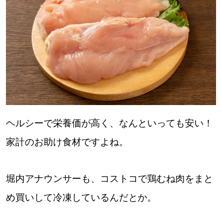
道東
道央
KEYWORD
キーワード
Sitakke編集部あい
ヘルシーで栄養価が高く、なんといっても安い！
【いろんな価値観や生き方に触れたい】
家計のお助け食材ですよね。
Sitakke編集部 IKU
堀内アナウンサーも、コストコで鶏むね肉をまと
【暮らしの知恵を身につけたい】
め買いして冷凍しているんだとか。
【まったり楽しみたい】
札幌市