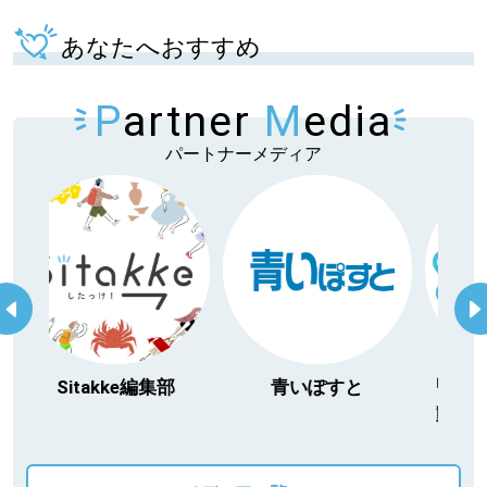
あなたへおすすめ
P
artner
M
edia
パートナーメディア
itakke編集部
青いぽすと
「北海道３大か
動物」プロジ