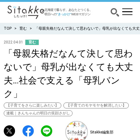
北海道で暮らす、あなたとつくる、
明日への
”きっかけ”
WEBマガジン
TOP
育む
「母親失格だなんて決して思わないで」母乳が出なくても大丈
2022.04.01
育む
「母親失格だなんて決して思わ
CATEGORY
カテゴリー
ないで」母乳が出なくても大丈
食べる
夫…社会で支える「母乳バン
出かける
ク」
暮らす
【子育てをさらに楽しみたい】
【子育てのモヤモヤを解消したい】
連載｜きんちゃんの明日の笑顔さがし
みがく
Sitakke編集部
育む