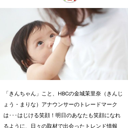
深める
ゆるむ
SitakkeTV
LOCAL
ローカルエリア
all
「きんちゃん」こと、HBCの金城茉里奈（きんじ
札幌
ょう・まりな）アナウンサーのトレードマーク
道北
は･･･はじける笑顔！明日のあなたも笑顔になれ
道南
るように、日々の取材で出会ったトレンド情報