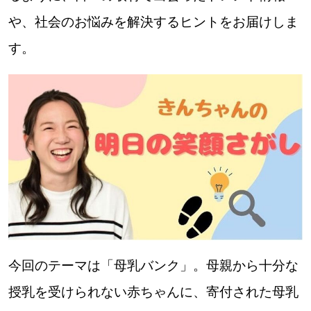
や、社会のお悩みを解決するヒントをお届けしま
道東
す。
道央
KEYWORD
キーワード
Sitakke編集部あい
【いろんな価値観や生き方に触れたい】
Sitakke編集部 IKU
【暮らしの知恵を身につけたい】
今回のテーマは「母乳バンク」。母親から十分な
【まったり楽しみたい】
札幌市
授乳を受けられない赤ちゃんに、寄付された母乳