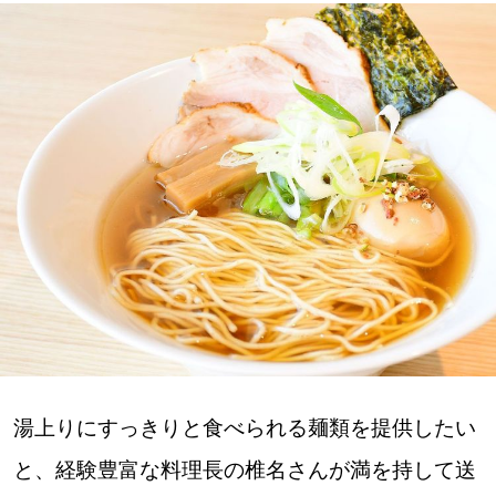
深める
ゆるむ
SitakkeTV
LOCAL
ローカルエリア
all
札幌
道北
湯上りにすっきりと食べられる麺類を提供したい
と、経験豊富な料理長の椎名さんが満を持して送
道南