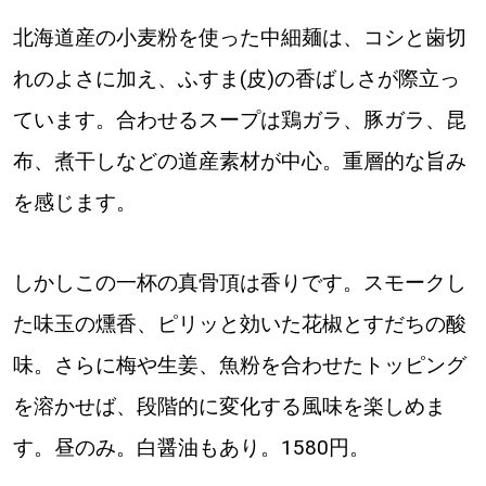
【札幌のお気に入りを見つけたい】
北海道産の小麦粉を使った中細麺は、コシと歯切
【道央のお気に入りを見つけたい】
れのよさに加え、ふすま(皮)の香ばしさが際立っ
【道北のお気に入りを見つけたい】
ています。合わせるスープは鶏ガラ、豚ガラ、昆
布、煮干しなどの道産素材が中心。重層的な旨み
【道東のお気に入りを見つけたい】
を感じます。
しかしこの一杯の真骨頂は香りです。スモークし
た味玉の燻香、ピリッと効いた花椒とすだちの酸
北海道で暮らす、あなたとつくる、
味。さらに梅や生姜、魚粉を合わせたトッピング
明日への”きっかけ”WEBマガジン
を溶かせば、段階的に変化する風味を楽しめま
す。昼のみ。白醤油もあり。1580円。