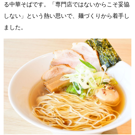
る中華そばです。「専門店ではないからこそ妥協
道東
しない」という熱い思いで、麺づくりから着手し
ました。
道央
KEYWORD
キーワード
Sitakke編集部あい
【いろんな価値観や生き方に触れたい】
Sitakke編集部 IKU
【暮らしの知恵を身につけたい】
【まったり楽しみたい】
札幌市