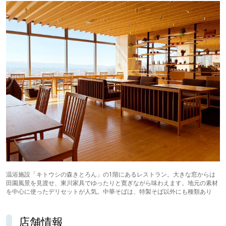
パートナーメディア
Sitakkeパートナー
運営会社
広告掲載
情報提供・お問い合わせ
利用規約
プライバシーポリシー
閉じる
温浴施設「キトウシの森きとろん」の1階にあるレストラン。大きな窓からは
田園風景を見渡せ、東川家具でゆったりと寛ぎながら味わえます。地元の素材
を中心に使ったデリセットが人気。中華そばは、特製そば以外にも種類あり
店舗情報