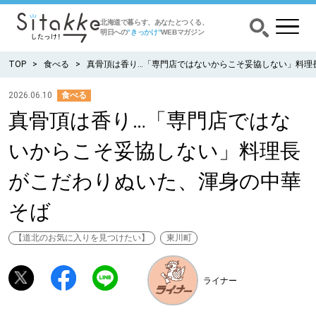
北海道で暮らす、あなたとつくる、
明日への
”きっかけ”
WEBマガジン
TOP
食べる
真骨頂は香り…「専門店ではないからこそ妥協しない」料理
2026.06.10
食べる
真骨頂は香り…「専門店ではな
CATEGORY
カテゴリー
いからこそ妥協しない」料理長
食べる
がこだわりぬいた、渾身の中華
出かける
そば
暮らす
【道北のお気に入りを見つけたい】
東川町
みがく
ライナー
育む