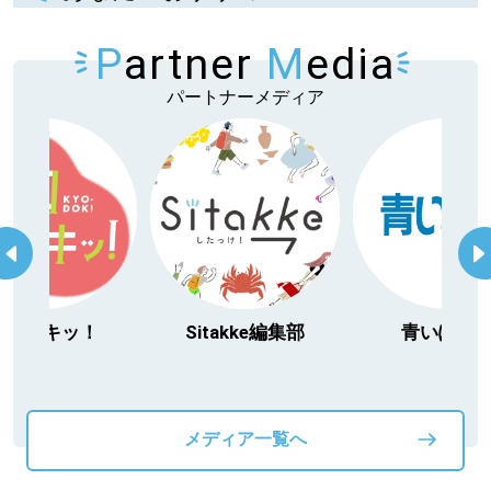
P
artner
M
edia
パートナーメディア
itakke編集部
青いぽすと
「北海道３大か
動物」プロジ
メディア一覧へ