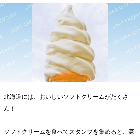
深める
ゆるむ
SitakkeTV
LOCAL
ローカルエリア
all
北海道には、おいしいソフトクリームがたくさ
札幌
ん！
道北
ソフトクリームを食べてスタンプを集めると、豪
道南