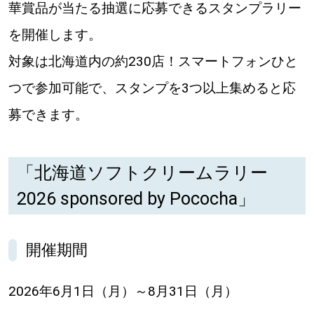
華賞品が当たる抽選に応募できるスタンプラリー
道東
を開催します。
対象は北海道内の約230店！スマートフォンひと
道央
つで参加可能で、スタンプを3つ以上集めると応
募できます。
KEYWORD
キーワード
Sitakke編集部あい
「北海道ソフトクリームラリー
【いろんな価値観や生き方に触れたい】
2026 sponsored by Pococha」
Sitakke編集部 IKU
【まったり楽しみたい】
開催期間
【暮らしの知恵を身につけたい】
札幌市
【札幌のお気に入りを見つけたい】
2026年6月1日（月）～8月31日（月）