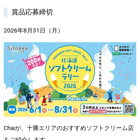
【道央のお気に入りを見つけたい】
賞品応募締切
【道北のお気に入りを見つけたい】
2026年8月31日（月）
【道東のお気に入りを見つけたい】
北海道で暮らす、あなたとつくる、
明日への”きっかけ”WEBマガジン
Chaiが、十勝エリアのおすすめソフトクリーム店
をご紹介します。