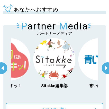
あなたへおすすめ
P
artner
M
edia
パートナーメディア
Sitakke編集部
青いぽすと
「
動