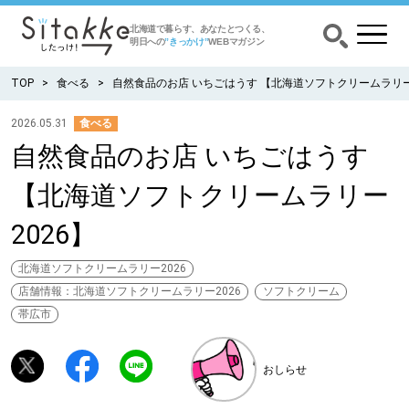
北海道で暮らす、あなたとつくる、
明日への
”きっかけ”
WEBマガジン
TOP
食べる
自然食品のお店 いちごはうす 【北海道ソフトクリームラリー
2026.05.31
食べる
自然食品のお店 いちごはうす
CATEGORY
カテゴリー
【北海道ソフトクリームラリー
食べる
2026】
出かける
北海道ソフトクリームラリー2026
店舗情報：北海道ソフトクリームラリー2026
ソフトクリーム
暮らす
帯広市
みがく
おしらせ
育む