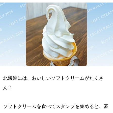
深める
ゆるむ
SitakkeTV
LOCAL
ローカルエリア
all
北海道には、おいしいソフトクリームがたくさ
札幌
ん！
道北
ソフトクリームを食べてスタンプを集めると、豪
道南