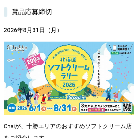
【札幌のお気に入りを見つけたい】
賞品応募締切
【道央のお気に入りを見つけたい】
2026年8月31日（月）
【道北のお気に入りを見つけたい】
【道東のお気に入りを見つけたい】
北海道で暮らす、あなたとつくる、
明日への”きっかけ”WEBマガジン
Chaiが、十勝エリアのおすすめソフトクリーム店
をご紹介します。