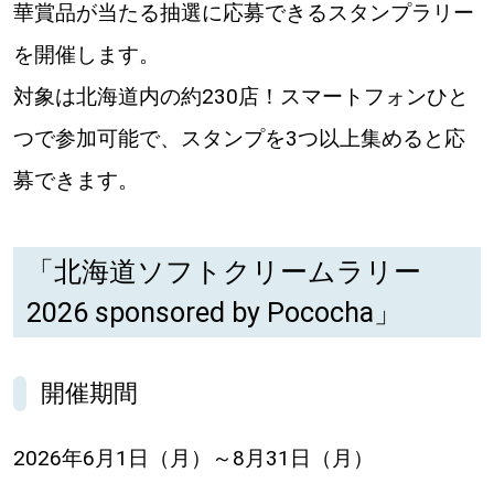
華賞品が当たる抽選に応募できるスタンプラリー
道東
を開催します。
対象は北海道内の約230店！スマートフォンひと
道央
つで参加可能で、スタンプを3つ以上集めると応
募できます。
KEYWORD
キーワード
Sitakke編集部あい
「北海道ソフトクリームラリー
【いろんな価値観や生き方に触れたい】
2026 sponsored by Pococha」
Sitakke編集部 IKU
開催期間
【暮らしの知恵を身につけたい】
【まったり楽しみたい】
札幌市
2026年6月1日（月）～8月31日（月）