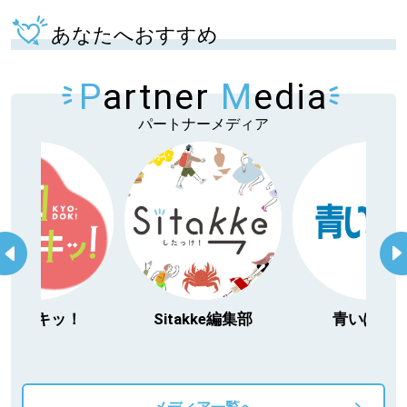
あなたへおすすめ
P
artner
M
edia
パートナーメディア
Sitakke編集部
青いぽすと
「北
動物