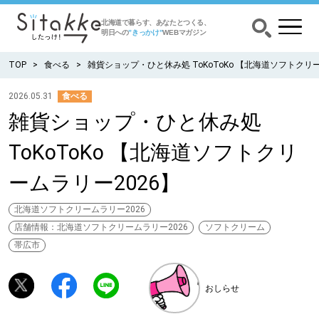
北海道で暮らす、あなたとつくる、
明日への
”きっかけ”
WEBマガジン
TOP
食べる
雑貨ショップ・ひと休み処 ToKoToKo 【北海道ソフトクリー
2026.05.31
食べる
雑貨ショップ・ひと休み処
CATEGORY
カテゴリー
ToKoToKo 【北海道ソフトクリ
食べる
ームラリー2026】
出かける
北海道ソフトクリームラリー2026
店舗情報：北海道ソフトクリームラリー2026
ソフトクリーム
暮らす
帯広市
みがく
おしらせ
育む