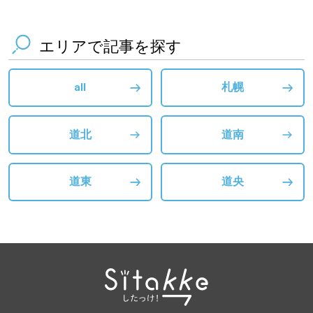
エリアで記事を探す
all
札幌
道北
道南
道東
道央