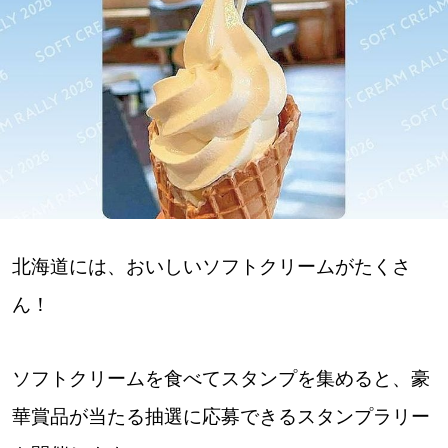
深める
ゆるむ
SitakkeTV
LOCAL
ローカルエリア
北海道には、おいしいソフトクリームがたくさ
all
ん！
札幌
ソフトクリームを食べてスタンプを集めると、豪
道北
華賞品が当たる抽選に応募できるスタンプラリー
道南