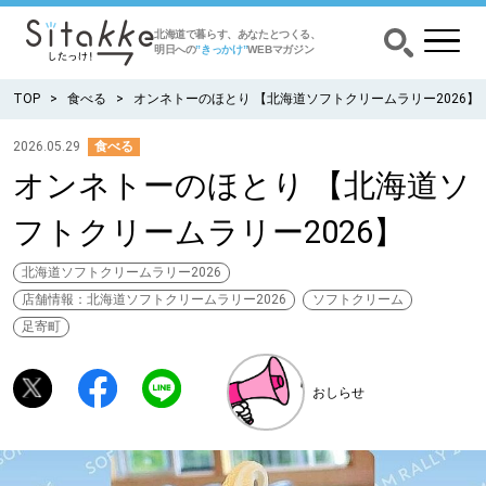
北海道で暮らす、あなたとつくる、
明日への
”きっかけ”
WEBマガジン
TOP
食べる
オンネトーのほとり 【北海道ソフトクリームラリー2026】
2026.05.29
食べる
オンネトーのほとり 【北海道ソ
CATEGORY
カテゴリー
フトクリームラリー2026】
食べる
北海道ソフトクリームラリー2026
店舗情報：北海道ソフトクリームラリー2026
ソフトクリーム
出かける
足寄町
暮らす
おしらせ
みがく
育む