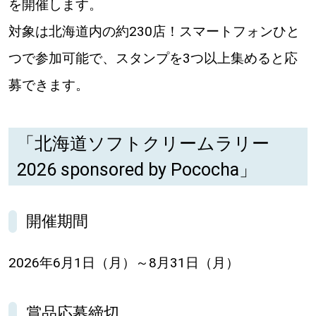
を開催します。
道東
対象は北海道内の約230店！スマートフォンひと
つで参加可能で、スタンプを3つ以上集めると応
道央
募できます。
KEYWORD
キーワード
「北海道ソフトクリームラリー
Sitakke編集部あい
2026 sponsored by Pococha」
【いろんな価値観や生き方に触れたい】
開催期間
Sitakke編集部 IKU
【暮らしの知恵を身につけたい】
2026年6月1日（月）～8月31日（月）
【まったり楽しみたい】
札幌市
賞品応募締切