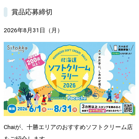
【札幌のお気に入りを見つけたい】
賞品応募締切
【道央のお気に入りを見つけたい】
2026年8月31日（月）
【道北のお気に入りを見つけたい】
【道東のお気に入りを見つけたい】
北海道で暮らす、あなたとつくる、
明日への”きっかけ”WEBマガジン
Chaiが、十勝エリアのおすすめソフトクリーム店
をご紹介します。