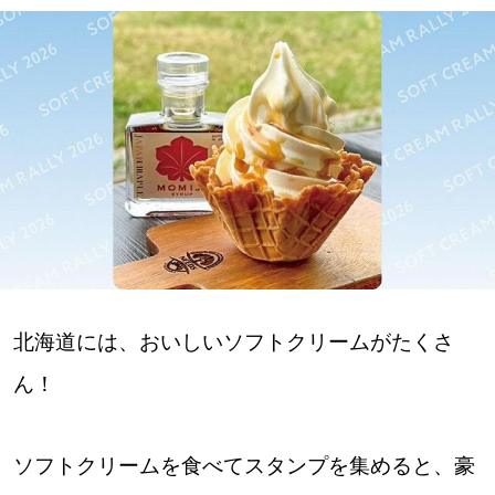
深める
ゆるむ
SitakkeTV
LOCAL
ローカルエリア
all
北海道には、おいしいソフトクリームがたくさ
札幌
ん！
道北
ソフトクリームを食べてスタンプを集めると、豪
道南