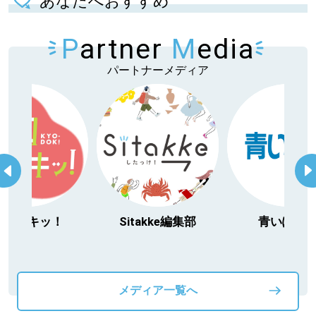
あなたへおすすめ
P
artner
M
edia
パートナーメディア
Sitakke編集部
青いぽすと
「
動
メディア一覧へ