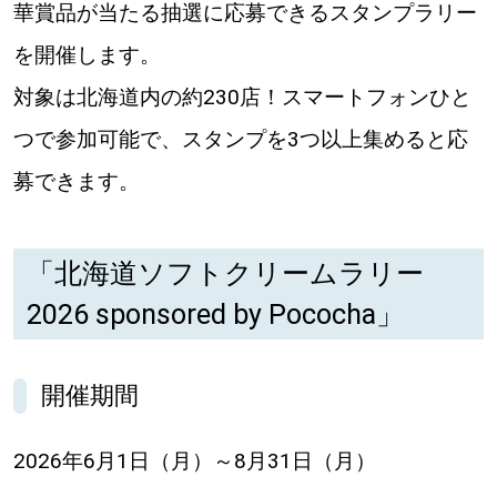
華賞品が当たる抽選に応募できるスタンプラリー
道東
を開催します。
対象は北海道内の約230店！スマートフォンひと
道央
つで参加可能で、スタンプを3つ以上集めると応
募できます。
KEYWORD
キーワード
Sitakke編集部あい
「北海道ソフトクリームラリー
【いろんな価値観や生き方に触れたい】
2026 sponsored by Pococha」
Sitakke編集部 IKU
開催期間
【暮らしの知恵を身につけたい】
【まったり楽しみたい】
札幌市
2026年6月1日（月）～8月31日（月）