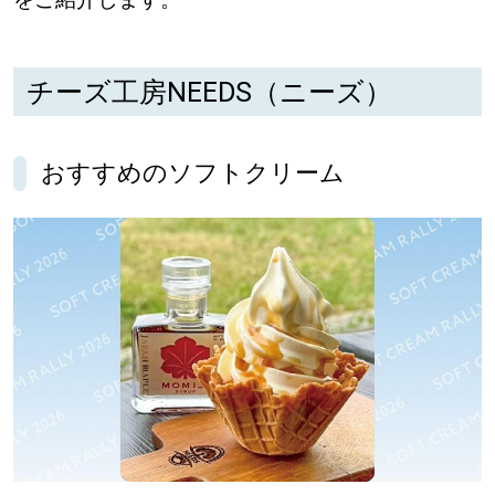
パートナーメディア
Sitakkeパートナー
チーズ工房NEEDS（ニーズ）
運営会社
広告掲載
おすすめのソフトクリーム
情報提供・お問い合わせ
利用規約
プライバシーポリシー
閉じる