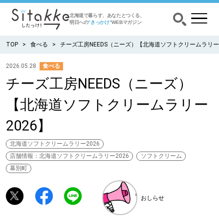
北海道で暮らす、あなたとつくる、
明日への
”きっかけ”
WEBマガジン
TOP
食べる
チーズ工房NEEDS（ニーズ）【北海道ソフトクリームラリー2
2026.05.28
食べる
チーズ工房NEEDS（ニーズ）
CATEGORY
カテゴリー
【北海道ソフトクリームラリー
食べる
2026】
出かける
北海道ソフトクリームラリー2026
店舗情報：北海道ソフトクリームラリー2026
ソフトクリーム
暮らす
幕別町
みがく
おしらせ
育む