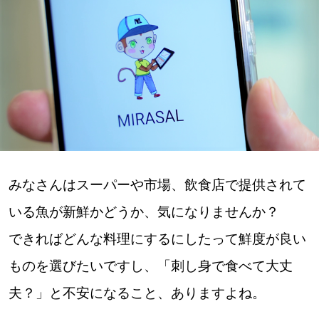
深める
ゆるむ
SitakkeTV
LOCAL
ローカルエリア
みなさんはスーパーや市場、飲食店で提供されて
all
いる魚が新鮮かどうか、気になりませんか？
札幌
できればどんな料理にするにしたって鮮度が良い
ものを選びたいですし、「刺し身で食べて大丈
道北
夫？」と不安になること、ありますよね。
道南