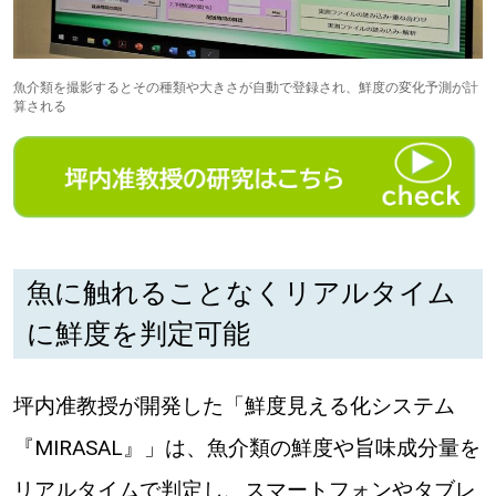
【札幌のお気に入りを見つけたい】
【道央のお気に入りを見つけたい】
魚介類を撮影するとその種類や大きさが自動で登録され、鮮度の変化予測が計
算される
【道北のお気に入りを見つけたい】
【道東のお気に入りを見つけたい】
魚に触れることなくリアルタイム
に鮮度を判定可能
北海道で暮らす、あなたとつくる、
明日への”きっかけ”WEBマガジン
坪内准教授が開発した「鮮度見える化システム
『MIRASAL』」は、魚介類の鮮度や旨味成分量を
リアルタイムで判定し、スマートフォンやタブレ