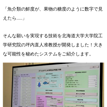
「魚介類の鮮度が、果物の糖度のように数字で見
道東
えたら……」
道央
そんな願いを実現する技術を北海道大学大学院工
KEYWORD
キーワード
学研究院の坪内直人准教授が開発しました！大き
Sitakke編集部あい
な可能性を秘めたシステムをご紹介します。
【いろんな価値観や生き方に触れたい】
Sitakke編集部 IKU
【暮らしの知恵を身につけたい】
【まったり楽しみたい】
札幌市