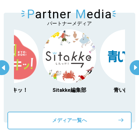
P
artner
M
edia
パートナーメディア
itakke編集部
青いぽすと
「北海道３大か
動物」プロジ
メディア一覧へ