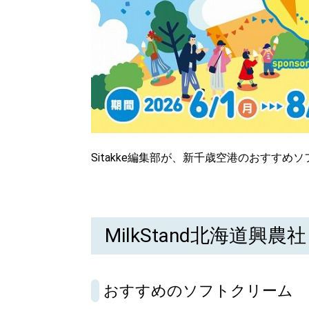
Sitakke編集部が、新千歳空港のおすす
MilkStand北海道興農社
北海道で暮らす、あなたとつくる、
明日への”きっかけ”WEBマガジン
おすすめのソフトクリーム