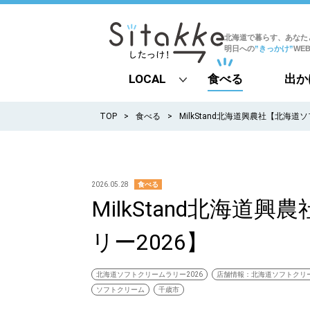
北海道で暮らす、あなた
明日への
”きっかけ”
WE
LOCAL
食べる
出か
all
TOP
食べる
MilkStand北海道興農社【北海道
札幌
道北
2026.05.28
食べる
MilkStand北海
道南
リー2026】
道東
道央
北海道ソフトクリームラリー2026
店舗情報：北海道ソフトクリー
ソフトクリーム
千歳市