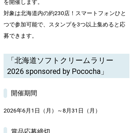
を開催します。
道東
対象は北海道内の約230店！スマートフォンひと
つで参加可能で、スタンプを3つ以上集めると応
道央
募できます。
KEYWORD
キーワード
「北海道ソフトクリームラリー
Sitakke編集部あい
2026 sponsored by Pococha」
【いろんな価値観や生き方に触れたい】
開催期間
Sitakke編集部 IKU
【暮らしの知恵を身につけたい】
2026年6月1日（月）～8月31日（月）
【まったり楽しみたい】
札幌市
賞品応募締切