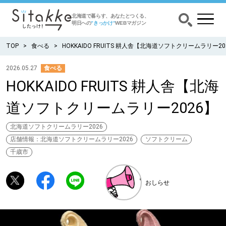
北海道で暮らす、あなたとつくる、
明日への
”きっかけ”
WEBマガジン
TOP
食べる
HOKKAIDO FRUITS 耕人舎【北海道ソフトクリームラリー20
2026.05.27
食べる
HOKKAIDO FRUITS 耕人舎【北海
CATEGORY
カテゴリー
道ソフトクリームラリー2026】
食べる
北海道ソフトクリームラリー2026
店舗情報：北海道ソフトクリームラリー2026
ソフトクリーム
出かける
千歳市
暮らす
おしらせ
みがく
育む