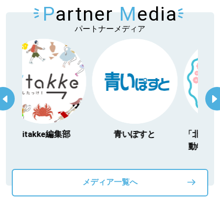
P
artner
M
edia
パートナーメディア
itakke編集部
青いぽすと
「北海道３大か
動物」プロジ
メディア一覧へ