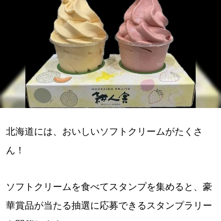
深める
ゆるむ
SitakkeTV
LOCAL
ローカルエリア
北海道には、おいしいソフトクリームがたくさ
all
ん！
札幌
ソフトクリームを食べてスタンプを集めると、豪
道北
華賞品が当たる抽選に応募できるスタンプラリー
道南