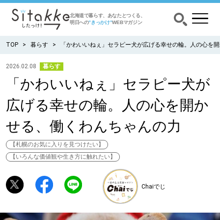
北海道で暮らす、あなたとつくる、
明日への
”きっかけ”
WEBマガジン
TOP
暮らす
「かわいいねぇ」セラピー犬が広げる幸せの輪。人の心を開
2026.02.08
暮らす
「かわいいねぇ」セラピー犬が
CATEGORY
カテゴリー
広げる幸せの輪。人の心を開か
食べる
せる、働くわんちゃんの力
出かける
【札幌のお気に入りを見つけたい】
【いろんな価値観や生き方に触れたい】
暮らす
Chaiでじ
みがく
育む