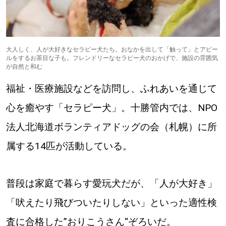
【道央のお気に入りを見つけたい】
【道北のお気に入りを見つけたい】
大人しく、人が大好きなセラピー犬たち。おなかを出して「触って」とアピー
【道東のお気に入りを見つけたい】
ルをするお茶目な子も。フレンドリーなセラピー犬のおかげで、施設の雰囲気
が自然と和む
福祉・医療施設などを訪問し、ふれあいを通じて
心を癒やす「セラピー犬」。十勝管内では、NPO
法人北海道ボランティアドッグの会（札幌）に所
北海道で暮らす、あなたとつくる、
属する14匹が活動している。
明日への”きっかけ”WEBマガジン
普段は家庭で暮らす愛玩犬だが、「人が大好き」
「吠えたり飛びついたりしない」といった適性検
査に合格した”おりこうさん“ぞろいだ。