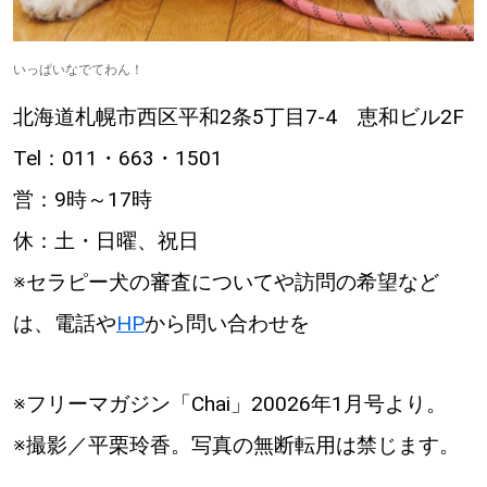
いっぱいなでてわん！
北海道札幌市西区平和2条5丁目7-4 恵和ビル2F
Tel：011・663・1501
営：9時～17時
休：土・日曜、祝日
※セラピー犬の審査についてや訪問の希望など
は、電話や
HP
から問い合わせを
※フリーマガジン「Chai」20026年1月号より。
※撮影／平栗玲香。写真の無断転用は禁じます。