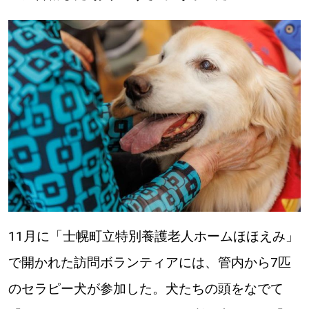
パートナーメディア
Sitakkeパートナー
運営会社
広告掲載
情報提供・お問い合わせ
利用規約
プライバシーポリシー
閉じる
11月に「士幌町立特別養護老人ホームほほえみ」
で開かれた訪問ボランティアには、管内から7匹
のセラピー犬が参加した。犬たちの頭をなでて