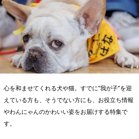
深める
ゆるむ
SitakkeTV
LOCAL
ローカルエリア
all
心を和ませてくれる犬や猫。すでに“我が子”を迎
えている方も、そうでない方にも、お役立ち情報
札幌
やわんにゃんのかわいい姿をお届けする特集で
道北
す。
道南