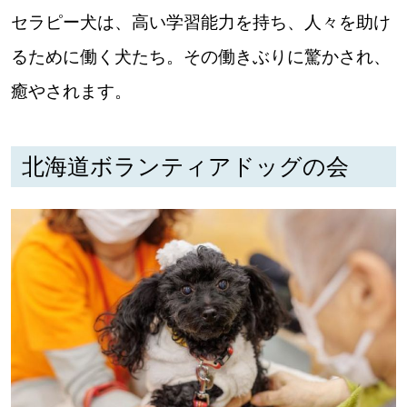
セラピー犬は、高い学習能力を持ち、人々を助け
道東
るために働く犬たち。その働きぶりに驚かされ、
道央
癒やされます。
KEYWORD
キーワード
北海道ボランティアドッグの会
Sitakke編集部あい
【いろんな価値観や生き方に触れたい】
Sitakke編集部 IKU
【まったり楽しみたい】
【暮らしの知恵を身につけたい】
札幌市
【札幌のお気に入りを見つけたい】