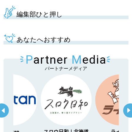
編集部ひと押し
あなたへおすすめ
P
artner
M
edia
パートナーメディア
ウ日和｜北海道
ライナー
おしらせ