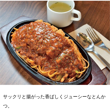
深める
ゆるむ
SitakkeTV
LOCAL
ローカルエリア
all
札幌
道北
サックリと揚がった香ばしくジューシーなとんか
つ。
道南