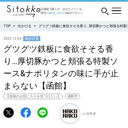
北海道で暮らす、あなたとつくる、
明日への
”きっかけ”
WEBマガジン
TOP
出かける
グツグツ鉄板に食欲そそる香り…厚切豚かつと頬張る特製
2025.12.04
出かける
グツグツ鉄板に食欲そそる香
CATEGORY
カテゴリー
り…厚切豚かつと頬張る特製ソ
食べる
ース&ナポリタンの味に手が止
出かける
まらない【函館】
暮らす
【道南のお気に入りを見つけたい】
函館市
みがく
ハコラク
育む