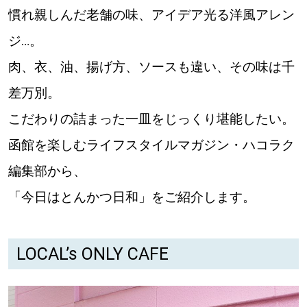
慣れ親しんだ老舗の味、アイデア光る洋風アレン
道東
ジ…。
道央
肉、衣、油、揚げ方、ソースも違い、その味は千
差万別。
KEYWORD
こだわりの詰まった一皿をじっくり堪能したい。
キーワード
函館を楽しむライフスタイルマガジン・ハコラク
Sitakke編集部あい
編集部から、
【いろんな価値観や生き方に触れたい】
「今日はとんかつ日和」をご紹介します。
Sitakke編集部 IKU
【まったり楽しみたい】
【暮らしの知恵を身につけたい】
札幌市
LOCAL’s ONLY CAFE
【札幌のお気に入りを見つけたい】