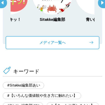
itakke編集部
青いぽすと
「北海道３大か
動物」プロジ
メディア一覧へ
キーワード
Sitakke編集部あい
【いろんな価値観や生き方に触れたい】