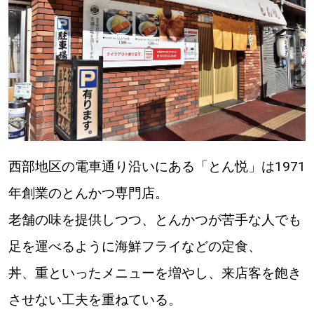
【札幌のお気に入りを見つけたい】
【道央のお気に入りを見つけたい】
【道北のお気に入りを見つけたい】
【道東のお気に入りを見つけたい】
西部地区の電車通り沿いにある「とん悦」は1971
年創業のとんかつ専門店。
老舗の味を提供しつつ、とんかつが苦手な人でも
北海道で暮らす、あなたとつくる、
明日への”きっかけ”WEBマガジン
足を運べるように海鮮フライなどの定食、
丼、重といったメニューを増やし、来店客を飽き
させない工夫を重ねている。