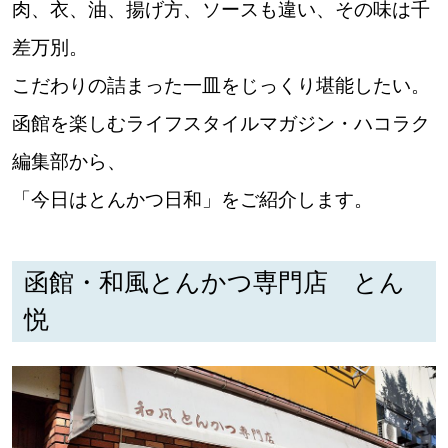
肉、衣、油、揚げ方、ソースも違い、その味は千
道東
差万別。
こだわりの詰まった一皿をじっくり堪能したい。
道央
函館を楽しむライフスタイルマガジン・ハコラク
編集部から、
KEYWORD
キーワード
「今日はとんかつ日和」をご紹介します。
Sitakke編集部あい
【いろんな価値観や生き方に触れたい】
函館・和風とんかつ専門店 とん
Sitakke編集部 IKU
悦
【暮らしの知恵を身につけたい】
【まったり楽しみたい】
札幌市