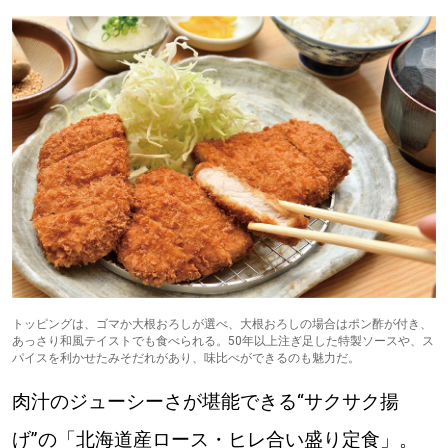
パートナーメディア
Sitakkeパートナー
運営会社
広告掲載
情報提供・お問い合わせ
利用規約
プライバシーポリシー
閉じる
トッピングは、ゴマか大根おろしが選べ、大根おろしの場合はポン酢が付き、
あっさり和風テイストでも食べられる。50年以上注ぎ足した特製ソースや、ス
パイスを利かせたみそだれがあり、味比べができるのも魅力だ。
肉汁のジューシーさが堪能できる“サクサク揚
げ”の「北海道産ロース・ヒレ合い盛り定食」。