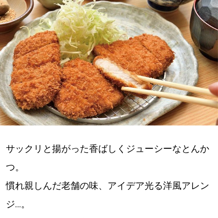
深める
ゆるむ
SitakkeTV
LOCAL
ローカルエリア
all
サックリと揚がった香ばしくジューシーなとんか
札幌
つ。
慣れ親しんだ老舗の味、アイデア光る洋風アレン
道北
ジ…。
道南