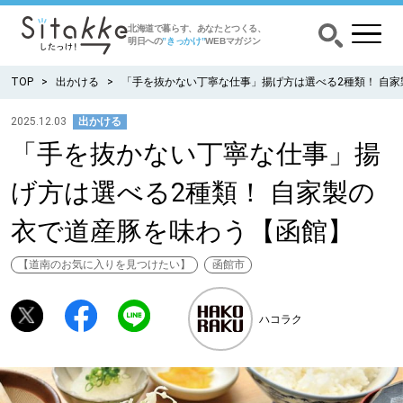
北海道で暮らす、あなたとつくる、
明日への
”きっかけ”
WEBマガジン
TOP
出かける
「手を抜かない丁寧な仕事」揚げ方は選べる2種類！ 自
2025.12.03
出かける
「手を抜かない丁寧な仕事」揚
CATEGORY
カテゴリー
げ方は選べる2種類！ 自家製の
食べる
衣で道産豚を味わう【函館】
出かける
【道南のお気に入りを見つけたい】
函館市
暮らす
ハコラク
みがく
育む