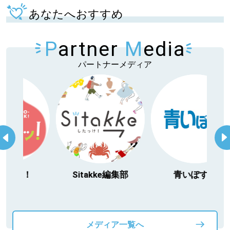
あなたへおすすめ
P
artner
M
edia
パートナーメディア
itakke編集部
青いぽすと
「北海道３大か
動物」プロジ
メディア一覧へ