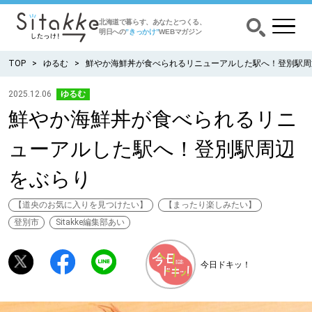
北海道で暮らす、あなたとつくる、
明日への
”きっかけ”
WEBマガジン
TOP
ゆるむ
鮮やか海鮮丼が食べられるリニューアルした駅へ！登別駅周
2025.12.06
ゆるむ
鮮やか海鮮丼が食べられるリニ
CATEGORY
カテゴリー
ューアルした駅へ！登別駅周辺
食べる
をぶらり
出かける
【道央のお気に入りを見つけたい】
【まったり楽しみたい】
登別市
Sitakke編集部あい
暮らす
今日ドキッ！
みがく
育む