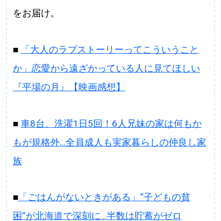
をお届け。
■
「大人のラブストーリーってこういうこと
か」恋愛から遠ざかっている人に見てほしい
『平場の月』【映画感想】
■
車8台、洗濯1日5回！6人兄妹の家は何もか
もが規格外…全員成人も実家暮らしの仲良し家
族
■
「ごはんがないときがある」“子どもの貧
困”が北海道で深刻に…半数は貯蓄がゼロ