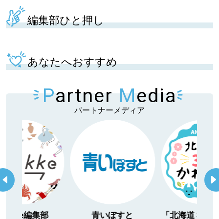
編集部ひと押し
あなたへおすすめ
P
artner
M
edia
パートナーメディア
itakke編集部
青いぽすと
「北海道３大か