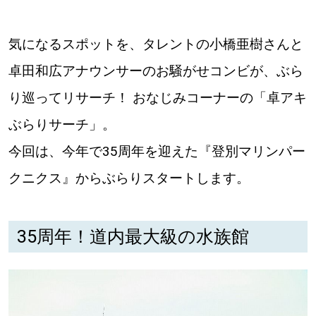
道東
気になるスポットを、タレントの小橋亜樹さんと
道央
卓田和広アナウンサーのお騒がせコンビが、ぶら
り巡ってリサーチ！ おなじみコーナーの「卓アキ
KEYWORD
キーワード
ぶらりサーチ」。
今回は、今年で35周年を迎えた『登別マリンパー
Sitakke編集部あい
クニクス』からぶらりスタートします。
【いろんな価値観や生き方に触れたい】
Sitakke編集部 IKU
35周年！道内最大級の水族館
【暮らしの知恵を身につけたい】
【まったり楽しみたい】
札幌市