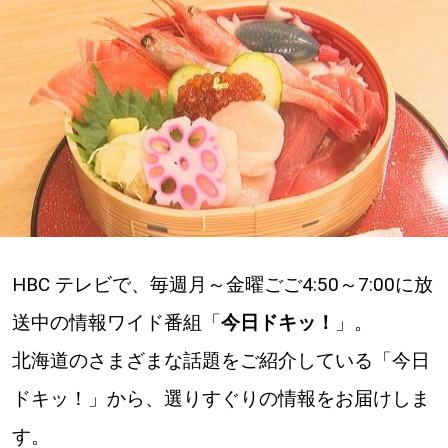
深める
ゆるむ
SitakkeTV
LOCAL
ローカルエリア
all
HBC テレビで、毎週月～金曜ごご4:50～7:00に放
送中の情報ワイド番組「
今日ドキッ！
」。
札幌
北海道のさまざまな話題をご紹介している「今日
道北
ドキッ！」から、選りすぐりの情報をお届けしま
す。
道南