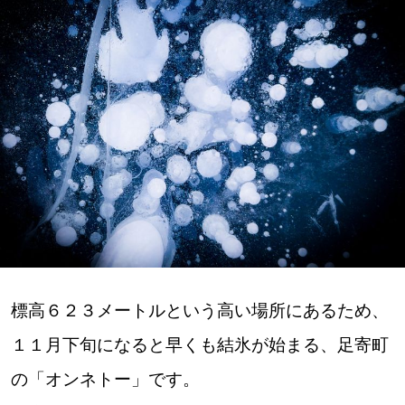
深める
ゆるむ
SitakkeTV
LOCAL
ローカルエリア
all
札幌
標高６２３メートルという高い場所にあるため、
１１月下旬になると早くも結氷が始まる、足寄町
道北
の「オンネトー」です。
道南