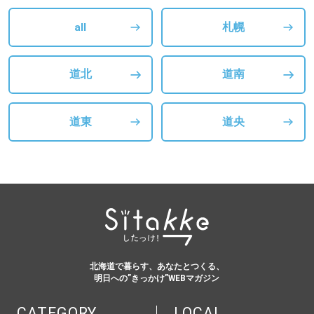
all
札幌
道北
道南
道東
道央
北海道で暮らす、あなたとつくる、
明日への”きっかけ”WEBマガジン
CATEGORY
LOCAL