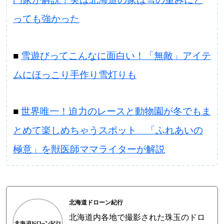
パートナーメディア
Sitakkeパートナー
っても強かった
運営会社
広告掲載
■
雪遊びってこんなに面白い！「無敵」アイテ
情報提供・お問い合わせ
利用規約
ムにほっこり手作り雪灯りも
プライバシーポリシー
■
世界唯一！迫力のレースと動物園が冬でもま
とめて楽しめちゃうスポット 「ふれあいの
閉じる
極意」を獣医師ママライターが解説
北海道ドローン紀行
北海道内各地で撮影された珠玉のドロ