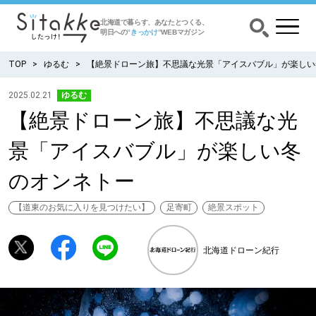
北海道で暮らす、あなたとつくる、
明日への
”きっかけ”
WEBマガジン
TOP
ゆるむ
【絶景ドローン旅】不思議な光景「アイスバブル」が楽しい
2025.02.21
ゆるむ
【絶景ドローン旅】不思議な光
CATEGORY
カテゴリー
景「アイスバブル」が楽しい冬
食べる
のオンネトー
出かける
【道東のお気に入りを見つけたい】
足寄町
絶景スポット
暮らす
北海道ドローン紀行
みがく
育む