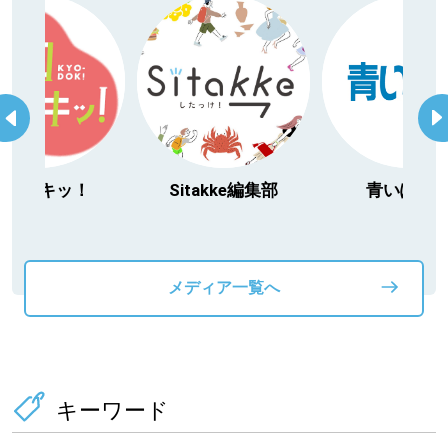
Sitakke編集部
青いぽすと
「北海道
動物」プ
メディア一覧へ
キーワード