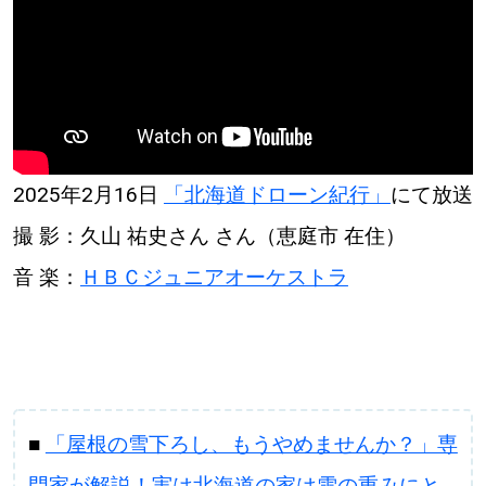
【道央のお気に入りを見つけたい】
【道北のお気に入りを見つけたい】
【道東のお気に入りを見つけたい】
2025年2月16日
「北海道ドローン紀行」
にて放送
撮 影：久山 祐史さん さん（恵庭市 在住）
音 楽：
ＨＢＣジュニアオーケストラ
北海道で暮らす、あなたとつくる、
明日への”きっかけ”WEBマガジン
■
「屋根の雪下ろし、もうやめませんか？」専
門家が解説！実は北海道の家は雪の重みにと