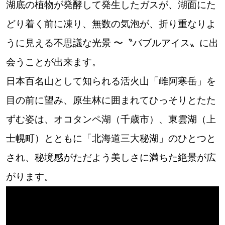
湖底の植物が発酵して発生したガスが、湖面にた
道東
どり着く前に凍り、無数の気泡が、折り重なりよ
うに見える不思議な光景 〜〝バブルアイス〟に出
道央
会うことが出来ます。
日本百名山として知られる活火山「雌阿寒岳」を
KEYWORD
キーワード
目の前に望み、原生林に囲まれてひっそりとたた
Sitakke編集部あい
ずむ姿は、オコタンペ湖（千歳市）、東雲湖（上
【いろんな価値観や生き方に触れたい】
士幌町）とともに「北海道三大秘湖」のひとつと
され、秘境感がただよう美しさに満ちた絶景が広
Sitakke編集部 IKU
【まったり楽しみたい】
がります。
【暮らしの知恵を身につけたい】
札幌市
【札幌のお気に入りを見つけたい】