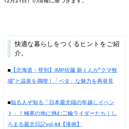
12月21日）の情報に基づきます。
パートナーメディア
Sitakkeパートナー
運営会社
広告掲載
快適な暮らしをつくるヒントをご紹
情報提供・お問い合わせ
利用規約
介。
プライバシーポリシー
■
【北海道・登別】IMP.佐藤 新くんが”クマ牧
場”と温泉を満喫！「ベタ」な魅力を再発見
閉じる
■
知る人ぞ知る「日本最北端の年越しイベン
ト」！極寒の地に挑む二輪ライダーたち｜し
ろまる最北日記vol,44【漫画】