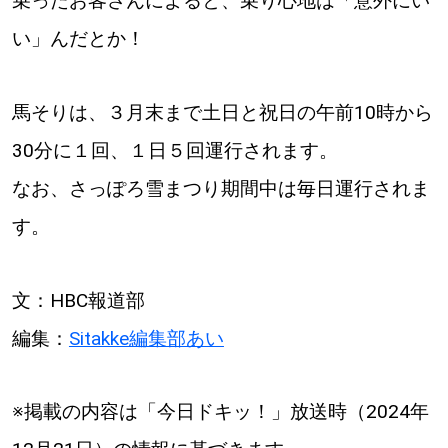
乗ったお客さんによると、乗り心地は「意外にい
【札幌のお気に入りを見つけたい】
い」んだとか！
【道央のお気に入りを見つけたい】
【道北のお気に入りを見つけたい】
馬そりは、３月末まで土日と祝日の午前10時から
30分に１回、１日５回運行されます。
【道東のお気に入りを見つけたい】
なお、さっぽろ雪まつり期間中は毎日運行されま
す。
文：HBC報道部
北海道で暮らす、あなたとつくる、
編集：
Sitakke編集部あい
明日への”きっかけ”WEBマガジン
※掲載の内容は「今日ドキッ！」放送時（2024年