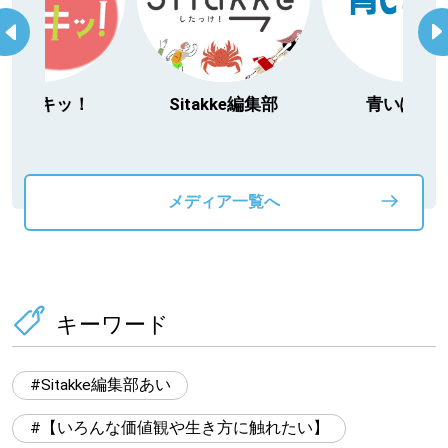
itakke編集部
青いぽすと
「北海道３大か
動物」プロジ
メディア一覧へ
キーワード
Sitakke編集部あい
【いろんな価値観や生き方に触れたい】