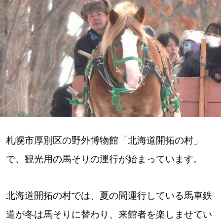
深める
ゆるむ
SitakkeTV
LOCAL
ローカルエリア
all
札幌市厚別区の野外博物館「北海道開拓の村」
で、観光用の馬そりの運行が始まっています。
札幌
道北
北海道開拓の村では、夏の間運行している馬車鉄
道が冬は馬そりに替わり、来館者を楽しませてい
道南