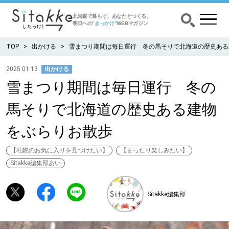
北海道で暮らす、あなたとつくる、
明日への
”きっかけ”
WEBマガジン
TOP
出かける
雪まつり期間は毎日運行 冬の馬そりで北海道の歴史あ
2025.01.13
出かける
雪まつり期間は毎日運行 冬の
CATEGORY
カテゴリー
馬そりで北海道の歴史ある建物
食べる
をぶらりお散歩
出かける
【札幌のお気に入りを見つけたい】
【まったり楽しみたい】
Sitakke編集部あい
暮らす
Sitakke編集部
みがく
育む