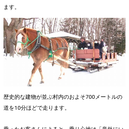
ます。
道東
道央
KEYWORD
キーワード
Sitakke編集部あい
【いろんな価値観や生き方に触れたい】
Sitakke編集部 IKU
歴史的な建物が並ぶ村内のおよそ700メートルの
【暮らしの知恵を身につけたい】
道を10分ほどで走ります。
【まったり楽しみたい】
札幌市