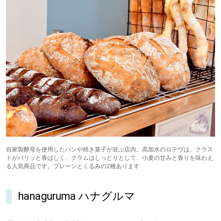
パートナーメディア
Sitakkeパートナー
運営会社
広告掲載
情報提供・お問い合わせ
利用規約
プライバシーポリシー
自家製酵母を使用したパンや焼き菓子が並ぶ店内。高加水のロデヴは、クラス
閉じる
トがパリッと香ばしく、クラムはしっとりとして、小麦の甘みと香りを味わえ
る人気商品です。プレーンとくるみの2種あります
hanaguruma ハナグルマ