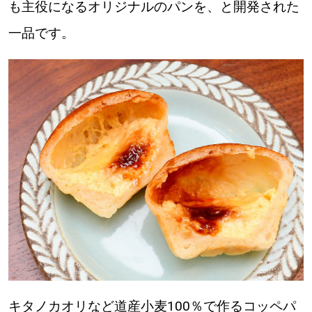
も主役になるオリジナルのパンを、と開発された
道東
一品です。
道央
KEYWORD
キーワード
Sitakke編集部あい
【いろんな価値観や生き方に触れたい】
Sitakke編集部 IKU
【暮らしの知恵を身につけたい】
【まったり楽しみたい】
札幌市
キタノカオリなど道産小麦100％で作るコッペパ