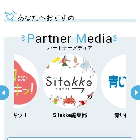
あなたへおすすめ
P
artner
M
edia
パートナーメディア
itakke編集部
青いぽすと
「北海道３大か
動物」プロジ