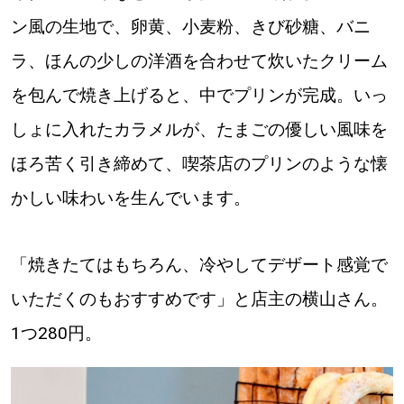
【札幌のお気に入りを見つけたい】
ン風の生地で、卵黄、小麦粉、きび砂糖、バニ
【道央のお気に入りを見つけたい】
ラ、ほんの少しの洋酒を合わせて炊いたクリーム
を包んで焼き上げると、中でプリンが完成。いっ
【道北のお気に入りを見つけたい】
しょに入れたカラメルが、たまごの優しい風味を
【道東のお気に入りを見つけたい】
ほろ苦く引き締めて、喫茶店のプリンのような懐
かしい味わいを生んでいます。
「焼きたてはもちろん、冷やしてデザート感覚で
北海道で暮らす、あなたとつくる、
いただくのもおすすめです」と店主の横山さん。
明日への”きっかけ”WEBマガジン
1つ280円。