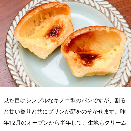
深める
ゆるむ
SitakkeTV
LOCAL
ローカルエリア
all
札幌
見た目はシンプルなキノコ型のパンですが、割る
と甘い香りと共にプリンが顔をのぞかせます。昨
道北
年12月のオープンから半年して、生地もクリーム
道南