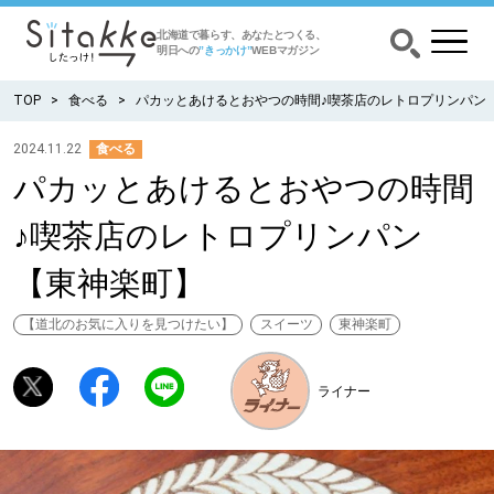
北海道で暮らす、あなたとつくる、
明日への
”きっかけ”
WEBマガジン
TOP
食べる
パカッとあけるとおやつの時間♪喫茶店のレトロプリンパン
2024.11.22
食べる
パカッとあけるとおやつの時間
CATEGORY
カテゴリー
♪喫茶店のレトロプリンパン
食べる
【東神楽町】
出かける
【道北のお気に入りを見つけたい】
スイーツ
東神楽町
暮らす
ライナー
みがく
育む