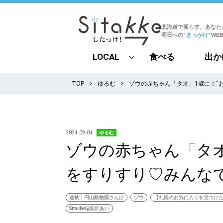
北海道で暮らす、あなた
明日への
”きっかけ”
WE
LOCAL
食べる
出か
all
TOP
ゆるむ
ゾウの赤ちゃん「タオ」1歳に！“
札幌
道北
2024.09.04
ゆるむ
ゾウの赤ちゃん「タオ
道南
をすりすり♡みんな
道東
道央
連載｜円山動物園さんぽ
ゾウ
【札幌のお気に入りを見つけ
Sitakke編集部あい