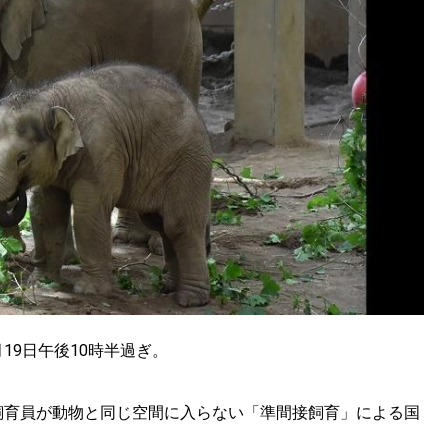
KEYWORD
キーワード
利用規約
Sitakke編集部あい
Sitakke編集部 IKU
【暮らしの知恵を身に
【札幌のお気に入りを
【道北のお気に入りを
19日午後10時半過ぎ。
飼育員が動物と同じ空間に入らない「準間接飼育」による国