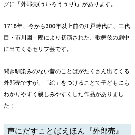
【道央のお気に入りを見つけたい】
グに「外郎売(ういろううり)」があります。
【道北のお気に入りを見つけたい】
1718年、今から300年以上前の江戸時代に、二代
【道東のお気に入りを見つけたい】
目・市川團十郎により初演された、歌舞伎の劇中
に出てくるセリフ芸です。
聞き馴染みのない昔のことばがたくさん出てくる
北海道で暮らす、あなたとつくる、
外郎売ですが、「絵」をつけることで子どもにも
明日への”きっかけ”WEBマガジン
わかりやすく親しみやすくした作品がありまし
た！
声にだすことばえほん『外郎売』