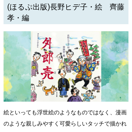
(ほるぷ出版)長野ヒデ子・絵 齊藤
パートナーメディア
Sitakkeパートナー
孝・編
運営会社
広告掲載
情報提供・お問い合わせ
利用規約
プライバシーポリシー
閉じる
絵といっても浮世絵のようなものではなく、漫画
のような親しみやすく可愛らしいタッチで描かれ