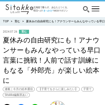
北海道で暮らす、あなたとつくる、
明日への
”きっかけ”
WEBマガジン
TOP
育む
夏休みの自由研究にも！アナウンサーもみんなやっている早口
2024.07.26
育む
夏休みの自由研究にも！アナウ
CATEGORY
カテゴリー
ンサーもみんなやっている早口
食べる
言葉に挑戦！人前で話す訓練に
出かける
もなる「外郎売」が楽しい絵本
に
暮らす
連載｜今月の絵本通信
【子育てをさらに楽しみたい】
子育て
みがく
Sitakke編集部あい
育む