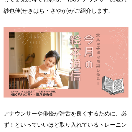
紗也佳(せきはち・さやか)がご紹介します。
道東
道央
KEYWORD
キーワード
Sitakke編集部あい
【いろんな価値観や生き方に触れたい】
Sitakke編集部 IKU
【まったり楽しみたい】
【暮らしの知恵を身につけたい】
札幌市
アナウンサーや俳優が滑舌を良くするために、必
【札幌のお気に入りを見つけたい】
ず！といっていいほど取り入れているトレーニン