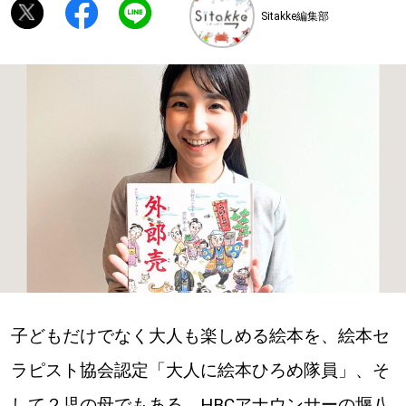
Sitakke編集部
深める
ゆるむ
SitakkeTV
LOCAL
ローカルエリア
all
札幌
子どもだけでなく大人も楽しめる絵本を、絵本セ
道北
ラピスト協会認定「大人に絵本ひろめ隊員」、そ
道南
して２児の母でもある、HBCアナウンサーの堰八