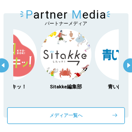
P
artner
M
edia
パートナーメディア
itakke編集部
青いぽすと
「北海道３大か
動物」プロジ
メディア一覧へ