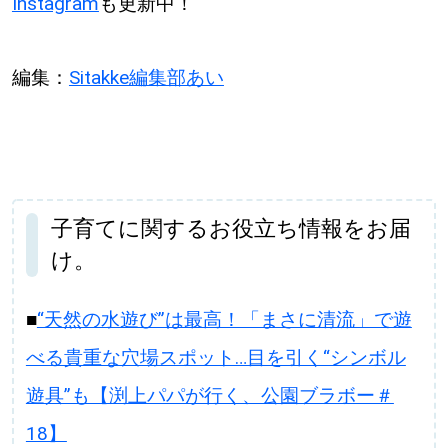
Instagram
も更新中！
編集：
Sitakke編集部あい
子育てに関するお役立ち情報をお届
け。
■
“天然の水遊び”は最高！「まさに清流」で遊
べる貴重な穴場スポット…目を引く“シンボル
遊具”も【渕上パパが行く、公園ブラボー＃
18】