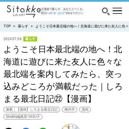
北海道で暮らす、あなたとつくる、
明日への
”きっかけ”
WEBマガジン
TOP
暮らす
ようこそ日本最北端の地へ！北海道に遊びに来た友人に色々
2024.07.04
暮らす
ようこそ日本最北端の地へ！北
CATEGORY
カテゴリー
海道に遊びに来た友人に色々な
食べる
最北端を案内してみたら、突っ
出かける
込みどころが満載だった｜しろ
まる最北日記㉒【漫画】
暮らす
連載｜【漫画】しろまる最北日記
稚内市
漫画
みがく
Sitakke編集部 YASU子
育む