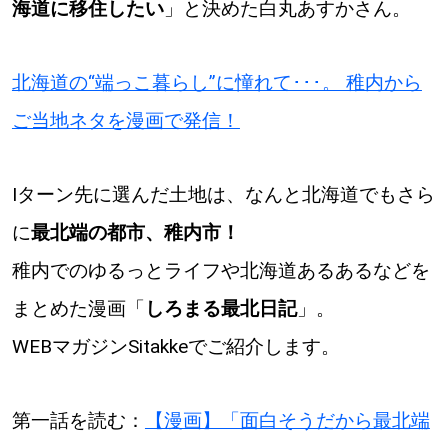
海道に移住したい
」と決めた白丸あすかさん。
道東
北海道の“端っこ暮らし”に憧れて･･･。 稚内から
道央
ご当地ネタを漫画で発信！
KEYWORD
キーワード
Iターン先に選んだ土地は、なんと北海道でもさら
Sitakke編集部あい
に
最北端の都市、稚内市！
【いろんな価値観や生き方に触れたい】
稚内でのゆるっとライフや北海道あるあるなどを
まとめた漫画「
しろまる最北日記
」。
Sitakke編集部 IKU
【まったり楽しみたい】
WEBマガジンSitakkeでご紹介します。
【暮らしの知恵を身につけたい】
札幌市
【札幌のお気に入りを見つけたい】
第一話を読む：
【漫画】「面白そうだから最北端