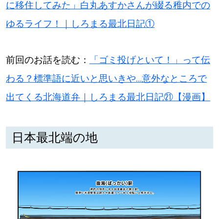
【道央のお気に入りを見つけたい】
に移住してみた」白丸あすかさんが綴る稚内での
ゆるライフ！｜しろまる最北日記①
【道北のお気に入りを見つけたい】
【道東のお気に入りを見つけたい】
前回のお話を読む：
「ゴミ投げといて！」って伝
わる？標準語に近いと思いきや…意外なところで
出てくる北海道弁｜しろまる最北日記㉑【漫画】
北海道で暮らす、あなたとつくる、
日本最北端の地
明日への”きっかけ”WEBマガジン