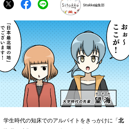
Sitakke編集部
深める
ゆるむ
SitakkeTV
LOCAL
ローカルエリア
all
札幌
道北
学生時代の知床でのアルバイトをきっかけに「
北
道南