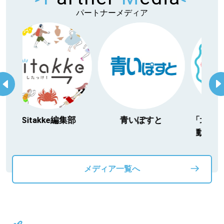
パートナーメディア
itakke編集部
青いぽすと
「北海道３大か
動物」プロジ
メディア一覧へ