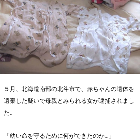
深める
ゆるむ
SitakkeTV
LOCAL
ローカルエリア
all
５月、北海道南部の北斗市で、赤ちゃんの遺体を
遺棄した疑いで母親とみられる女が逮捕されまし
札幌
た。
道北
「幼い命を守るために何ができたのか…」
道南