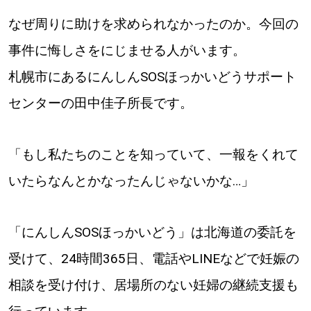
パートナーメディア
Sitakkeパートナー
なぜ周りに助けを求められなかったのか。今回の
事件に悔しさをにじませる人がいます。
運営会社
広告掲載
札幌市にあるにんしんSOSほっかいどうサポート
情報提供・お問い合わせ
利用規約
センターの田中佳子所長です。
プライバシーポリシー
「もし私たちのことを知っていて、一報をくれて
いたらなんとかなったんじゃないかな…」
閉じる
「にんしんSOSほっかいどう」は北海道の委託を
受けて、24時間365日、電話やLINEなどで妊娠の
相談を受け付け、居場所のない妊婦の継続支援も