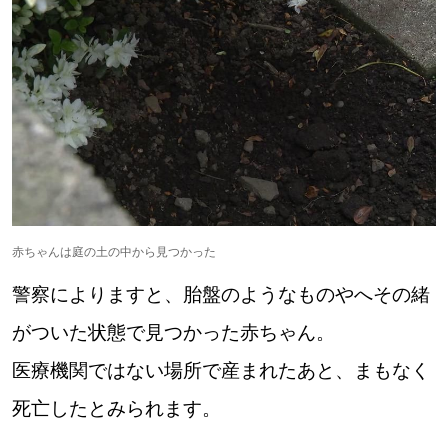
【道央のお気に入りを見つけたい】
【道北のお気に入りを見つけたい】
【道東のお気に入りを見つけたい】
赤ちゃんは庭の土の中から見つかった
北海道で暮らす、あなたとつくる、
明日への”きっかけ”WEBマガジン
警察によりますと、胎盤のようなものやへその緒
がついた状態で見つかった赤ちゃん。
医療機関ではない場所で産まれたあと、まもなく
死亡したとみられます。