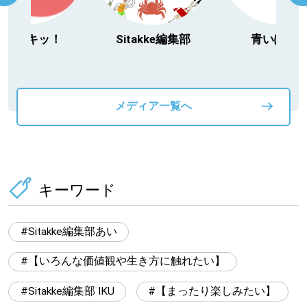
Sitakke編集部
青いぽすと
「北海道３大
動物」プロシ
メディア一覧へ
キーワード
Sitakke編集部あい
【いろんな価値観や生き方に触れたい】
Sitakke編集部 IKU
【まったり楽しみたい】