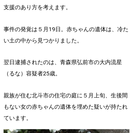
支援のあり方を考えます。
道東
道央
事件の発覚は５月19日。赤ちゃんの遺体は、冷た
い土の中から見つかりました。
KEYWORD
キーワード
翌日逮捕されたのは、青森県弘前市の大内流星
Sitakke編集部あい
（るな）容疑者25歳。
【いろんな価値観や生き方に触れたい】
Sitakke編集部 IKU
【まったり楽しみたい】
親族が住む北斗市の住宅の庭に５月上旬、生後間
もない女の赤ちゃんの遺体を埋めた疑いが持たれ
【暮らしの知恵を身につけたい】
札幌市
ています。
【札幌のお気に入りを見つけたい】