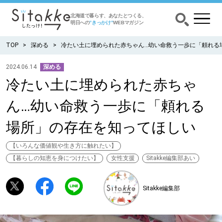
北海道で暮らす、あなたとつくる、
明日への
”きっかけ”
WEBマガジン
TOP
深める
冷たい土に埋められた赤ちゃん…幼い命救う一歩に「頼れる
2024.06.14
深める
冷たい土に埋められた赤ちゃ
CATEGORY
カテゴリー
ん…幼い命救う一歩に「頼れる
食べる
場所」の存在を知ってほしい
出かける
【いろんな価値観や生き方に触れたい】
【暮らしの知恵を身につけたい】
女性支援
Sitakke編集部あい
暮らす
Sitakke編集部
みがく
育む