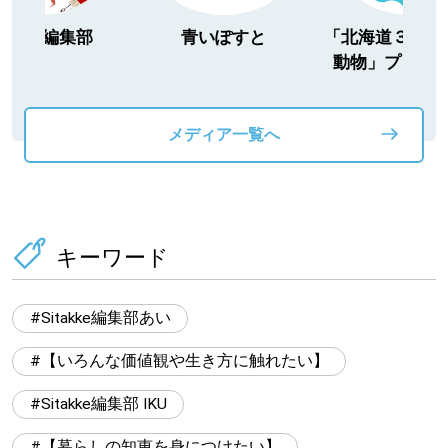
itakke編集部
青いぽすと
「北海道３大か
動物」プロジ
メディア一覧へ
キーワード
Sitakke編集部あい
【いろんな価値観や生き方に触れたい】
Sitakke編集部 IKU
【暮らしの知恵を身につけたい】