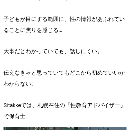
道東
子どもが目にする範囲に、性の情報があふれてい
道央
ることに焦りを感じる…
KEYWORD
キーワード
大事だとわかっていても、話しにくい。
Sitakke編集部あい
伝えなきゃと思っていてもどこから初めていいか
【いろんな価値観や生き方に触れたい】
わからない。
Sitakke編集部 IKU
【暮らしの知恵を身につけたい】
Sitakkeでは、札幌在住の「性教育アドバイザー」
で保育士、
【まったり楽しみたい】
札幌市