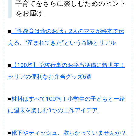
子育てをさらに楽しむためのヒント
をお届け。
■
「性教育は命のお話」2人のママが絵本で伝
える、“産まれてきた”という奇跡とリアル
■
【100均】学校行事のお弁当準備に救世主！
セリアの便利なお弁当グッズ5選
■
材料はすべて100均！小学生の子どもと一緒
に週末を楽しむ3つの工作アイデア
■
靴下やティッシュ、散らかっていませんか？