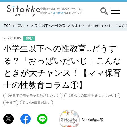
北海道で暮らす、あなたとつくる、
明日への
”きっかけ”
WEBマガジン
TOP
育む
小学生以下への性教育…どうする？「おっぱいだいじ」こんな
2023.10.05
育む
小学生以下への性教育…どうす
CATEGORY
カテゴリー
る？「おっぱいだいじ」こんな
食べる
ときが大チャンス！【ママ保育
出かける
士の性教育コラム①】
暮らす
【子育てのモヤモヤを解消したい】
【暮らしの知恵を身につけたい】
子育て
Sitakke編集部あい
みがく
Sitakke編集部
育む