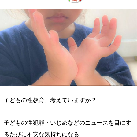
深める
ゆるむ
SitakkeTV
LOCAL
ローカルエリア
all
子どもの性教育、考えていますか？
札幌
道北
子どもの性犯罪・いじめなどのニュースを目にす
道南
るたびに不安な気持ちになる…