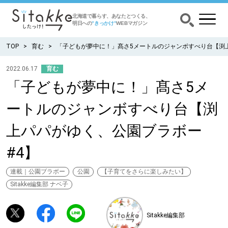
北海道で暮らす、あなたとつくる、
明日への
”きっかけ”
WEBマガジン
TOP
育む
「子どもが夢中に！」髙さ5メートルのジャンボすべり台【渕
2022.06.17
育む
「子どもが夢中に！」髙さ5メ
CATEGORY
カテゴリー
ートルのジャンボすべり台【渕
食べる
上パパがゆく、公園ブラボー
出かける
#4】
暮らす
連載｜公園ブラボー
公園
【子育てをさらに楽しみたい】
Sitakke編集部 ナベ子
みがく
Sitakke編集部
育む