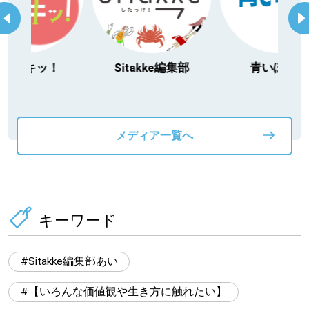
itakke編集部
青いぽすと
「北海道３大か
動物」プロジ
メディア一覧へ
キーワード
Sitakke編集部あい
【いろんな価値観や生き方に触れたい】