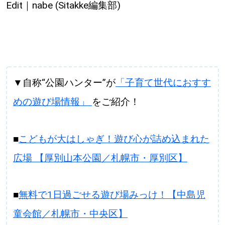
Edit｜nabe (Sitakke編集部)
▼自称“公園ハンター”が
「子育て世代におすす
めの遊び場情報」
をご紹介！
■
こどもが大はしゃぎ！遊び心が詰め込まれた
広場 【厚別山本公園／札幌市・厚別区】
■
無料で1日過ごせる遊び場みっけ！【中島児
童会館／札幌市・中央区】