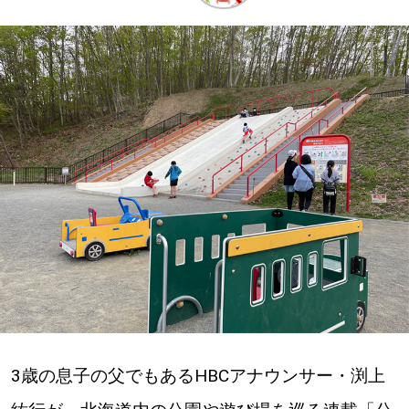
深める
ゆるむ
SitakkeTV
LOCAL
ローカルエリア
all
札幌
道北
3歳の息子の父でもあるHBCアナウンサー・渕上
道南