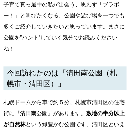
【道央のお気に入りを見つけたい】
子育て真っ最中の私が出会う、思わず「ブラボ
ー！」と叫びたくなる、公園や遊び場を一つでも
【道北のお気に入りを見つけたい】
多くご紹介していきたいと思っています。まさに
【道東のお気に入りを見つけたい】
公園を”ハント"していく気分でお読みください
ね！
今回訪れたのは「清田南公園（札
北海道で暮らす、あなたとつくる、
幌市・清田区）」
明日への”きっかけ”WEBマガジン
札幌ドームから車で約５分、札幌市清田区の住宅
街に『清田南公園』があります。
敷地の半分以上
が自然林
という緑豊かな公園です。清田区といえ