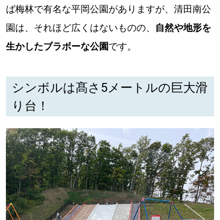
ば梅林で有名な平岡公園がありますが、清田南公
パートナーメディア
Sitakkeパートナー
園は、それほど広くはないものの、
自然や地形を
運営会社
広告掲載
生かしたブラボーな公園
です。
情報提供・お問い合わせ
利用規約
シンボルは髙さ5メートルの巨大滑
プライバシーポリシー
り台！
閉じる