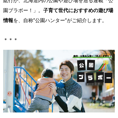
紘行が、北海道内の公園や遊び場を巡る連載「公
園ブラボー！」。
子育て世代におすすめの遊び場
道東
情報
を、自称“公園ハンター”がご紹介します。
道央
＊＊＊
KEYWORD
キーワード
Sitakke編集部あい
【いろんな価値観や生き方に触れたい】
Sitakke編集部 IKU
【まったり楽しみたい】
【暮らしの知恵を身につけたい】
札幌市
【札幌のお気に入りを見つけたい】