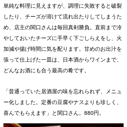
【道央のお気に入りを見つけたい】
単純な料理に見えますが、調理に失敗すると破裂
【道北のお気に入りを見つけたい】
したり、チーズが溶けて流れ出たりしてしまうた
め、店主の関口さんは毎回真剣勝負。直前まで冷
【道東のお気に入りを見つけたい】
やしておいたチーズに手早く下ごしらえをし、火
加減や揚げ時間に気を配ります。甘めのお出汁を
張って仕上げた一皿は、日本酒からワインまで、
どんなお酒にも合う最高の肴です。
北海道で暮らす、あなたとつくる、
明日への”きっかけ”WEBマガジン
「昔通っていた居酒屋の味を忘れられず、メニュ
ー化しました。定番の豆腐やナスよりも珍しく、
喜んでもらえます」と関口さん。880円。