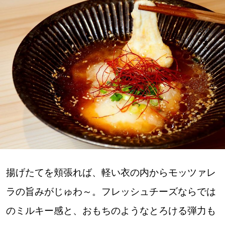
深める
ゆるむ
SitakkeTV
LOCAL
ローカルエリア
all
札幌
揚げたてを頬張れば、軽い衣の内からモッツァレ
ラの旨みがじゅわ～。フレッシュチーズならでは
道北
のミルキー感と、おもちのようなとろける弾力も
道南