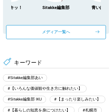
今日ドキッ！
Sitakke編集部
青いぽす
メディア一覧へ
キーワード
Sitakke編集部あい
【いろんな価値観や生き方に触れたい】
Sitakke編集部 IKU
【まったり楽しみたい】
【暮らしの知恵を身につけたい】
札幌市