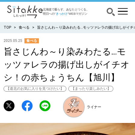
北海道で暮らす、あなたとつくる、
明日への
”きっかけ”
WEBマガジン
TOP
食べる
旨さじんわ～り染みわたる…モッツァレラの揚げ出しがイチ
2025.05.25
食べる
旨さじんわ～り染みわたる…モ
CATEGORY
カテゴリー
ッツァレラの揚げ出しがイチオ
食べる
シ！の赤ちょうちん【旭川】
出かける
【道北のお気に入りを見つけたい】
【まったり楽しみたい】
暮らす
ライナー
みがく
育む