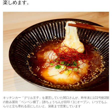
楽しめます。
道東
道央
KEYWORD
キーワード
Sitakke編集部あい
【いろんな価値観や生き方に触れたい】
Sitakke編集部 IKU
【まったり楽しみたい】
【暮らしの知恵を身につけたい】
札幌市
キッチンカー「グリル王子」を運営していた関口さんが、昨年末にLC2号館2階
【札幌のお気に入りを見つけたい】
の飲み屋街「ペンペン横丁」(赤ちょうちんが目印！)にオープン。いつでもふ
らりと立ち寄れる店にしたいと、深夜まで営業しています