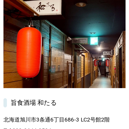
パートナーメディア
Sitakkeパートナー
運営会社
広告掲載
情報提供・お問い合わせ
利用規約
プライバシーポリシー
閉じる
旨食酒場 和たる
北海道旭川市3条通6丁目686-3 LC2号館2階