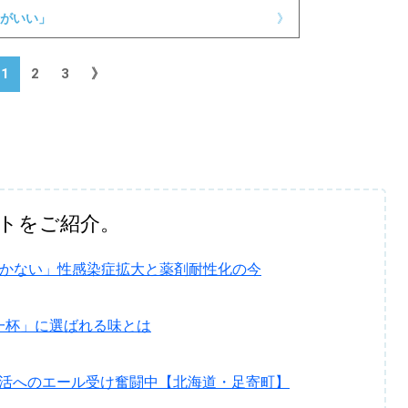
がいい」
》
1
2
3
》
トをご紹介。
効かない」性感染症拡大と薬剤耐性化の今
一杯」に選ばれる味とは
復活へのエール受け奮闘中【北海道・足寄町】