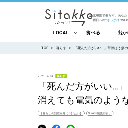
北海道で暮らす、あなた
明日への
”きっかけ”
WE
LOCAL
食べる
出か
all
TOP
暮らす
「死んだ方がいい…」帯状ほう疹の
札幌
道北
2025.04.13
暮らす
「死んだ方がいい…」
道南
消えても電気のよう
道東
道央
【暮らしの知恵を身につけたい】
Sitakke編集部あい