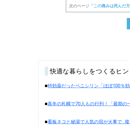
次のページ
「この痛みは死んだ方
快適な暮らしをつくるヒン
■
特効薬だったペニシリン「ほぼ100％
■
真冬の札幌で70人もの行列！「最期の
■
看板ネコと秘湯で人気の宿が火事で…