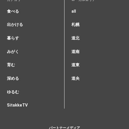
食べる
all
出かける
札幌
暮らす
道北
みがく
道南
育む
道東
深める
道央
ゆるむ
SitakkeTV
パートナーメディア