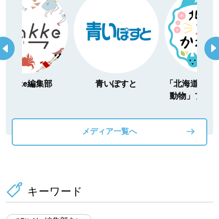
itakke編集部
青いぽすと
「北海道３大か
動物」プロジ
メディア一覧へ
キーワード