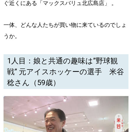
ぐ近くにある「マックスバリュ北広島店」 。
パートナーメディア
Sitakkeパートナー
運営会社
広告掲載
一体、どんな人たちが買い物に来ているのでしょ
うか。
情報提供・お問い合わせ
利用規約
プライバシーポリシー
1人目：娘と共通の趣味は”野球観
戦” 元アイスホッケーの選手 米谷
閉じる
稔さん（59歳）