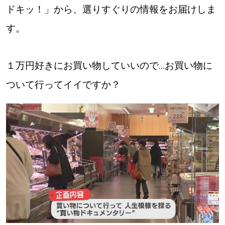
ドキッ！」から、選りすぐりの情報をお届けしま
道東
す。
道央
１万円好きにお買い物していいので…お買い物に
KEYWORD
ついて行ってイイですか？
キーワード
Sitakke編集部あい
【いろんな価値観や生き方に触れたい】
Sitakke編集部 IKU
【まったり楽しみたい】
【暮らしの知恵を身につけたい】
札幌市
【札幌のお気に入りを見つけたい】