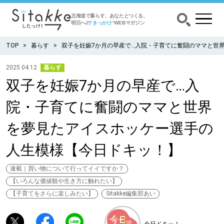
北海道で暮らす、あなたとつくる、
明日への
”きっかけ”
WEBマガジン
TOP
暮らす
双子を妊娠7か月の早産で…入院・子育てに奮闘のママと世
2025.04.12
暮らす
双子を妊娠7か月の早産で…入
CATEGORY
カテゴリー
院・子育てに奮闘のママと世界
食べる
を夢見たアイスホッケー選手の
出かける
人生模様【今日ドキッ！】
暮らす
連載｜買い物について行ってイイですか？
【いろんな価値観や生き方に触れたい】
【子育てをさらに楽しみたい】
Sitakke編集部あい
みがく
育む
今日ドキッ！