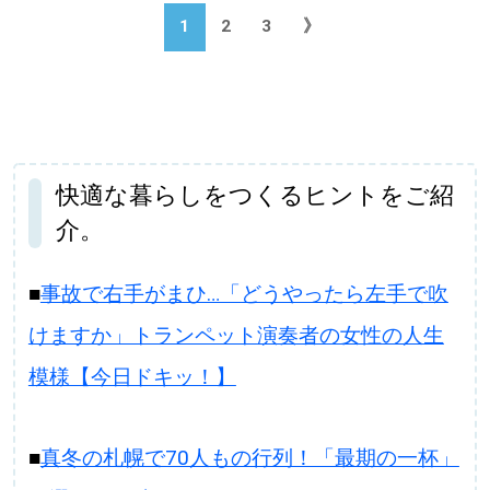
1
2
3
》
快適な暮らしをつくるヒントをご紹
介。
■
事故で右手がまひ…「どうやったら左手で吹
けますか」トランペット演奏者の女性の人生
模様【今日ドキッ！】
■
真冬の札幌で70人もの行列！「最期の一杯」