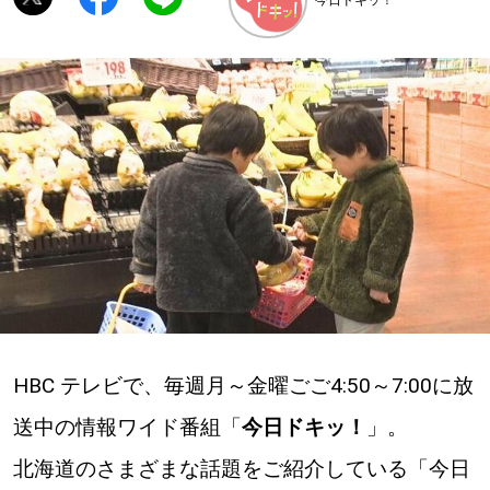
深める
ゆるむ
SitakkeTV
LOCAL
ローカルエリア
all
札幌
HBC テレビで、毎週月～金曜ごご4:50～7:00に放
道北
送中の情報ワイド番組「
今日ドキッ！
」。
北海道のさまざまな話題をご紹介している「今日
道南