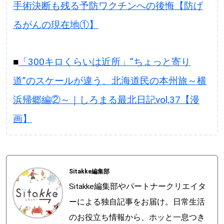
手術決断も残る予防ワクチンへの後悔【防げ
るがんの現在地①】
■
「300キロくらいは近所」”ちょっと寄り
道”のスケールが違う、北海道民の本州旅～横
浜帰郷編②～｜しろまる最北日記vol,37【漫
画】
Sitakke編集部
Sitakke編集部やパートナークリエイタ
ーによる独自記事をお届け。日常生活
のお役立ち情報から、ホッと一息つき