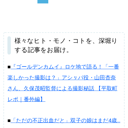
様々なヒト・モノ・コトを、深堀り
する記事をお届け。
■
『ゴールデンカムイ』ロケ地で語る！「一番
楽しかった撮影は？」アシㇼパ役・山田杏奈
さん、久保茂昭監督による撮影秘話 【平取町
レポ｜番外編】
■
「ただの不正出血だと」双子の娘はまだ4歳…