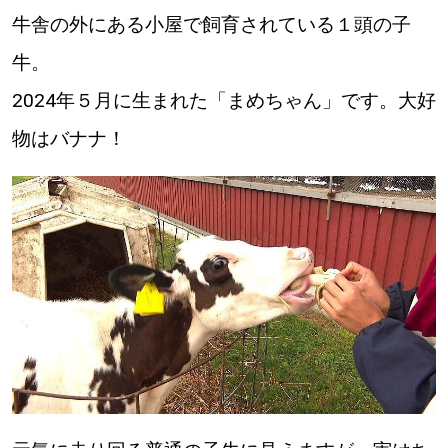
牛舎の外にある小屋で飼育されている１頭の子
道東
牛。
道央
2024年５月に生まれた「まめちゃん」です。大好
物はバナナ！
KEYWORD
キーワード
Sitakke編集部あい
【いろんな価値観や生き方に触れたい】
Sitakke編集部 IKU
【まったり楽しみたい】
【暮らしの知恵を身につけたい】
札幌市
【札幌のお気に入りを見つけたい】