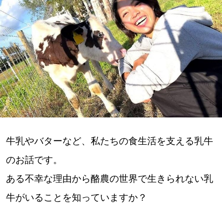
深める
ゆるむ
SitakkeTV
LOCAL
ローカルエリア
all
牛乳やバターなど、私たちの食生活を支える乳牛
のお話です。
札幌
ある不幸な理由から酪農の世界で生きられない乳
道北
牛がいることを知っていますか？
道南