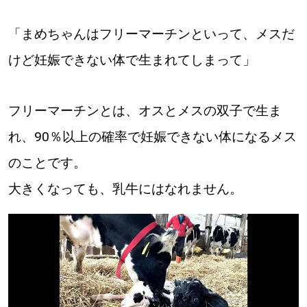
パートナーメディア
Sitakkeパートナー
「まめちゃんはフリーマーチンといって、メスだ
運営会社
広告掲載
けど妊娠できない体で生まれてしまって」
情報提供・お問い合わせ
利用規約
フリーマーチンとは、オスとメスの双子で生ま
プライバシーポリシー
れ、90％以上の確率で妊娠できない体になるメス
のことです。
大きくなっても、乳牛にはなれません。
閉じる