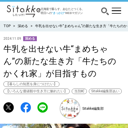
北海道で暮らす、あなたとつくる、
明日への
”きっかけ”
WEBマガジン
TOP
深める
牛乳を出せない牛“まめちゃん”の新たな生き方「牛たちのか
2024.11.09
深める
牛乳を出せない牛“まめちゃ
CATEGORY
カテゴリー
ん”の新たな生き方「牛たちの
食べる
かくれ家」が目指すもの
出かける
【暮らしの知恵を身につけたい】
【いろんな価値観や生き方に触れたい】
当別町
Sitakke編集部あい
暮らす
Sitakke編集部
みがく
育む