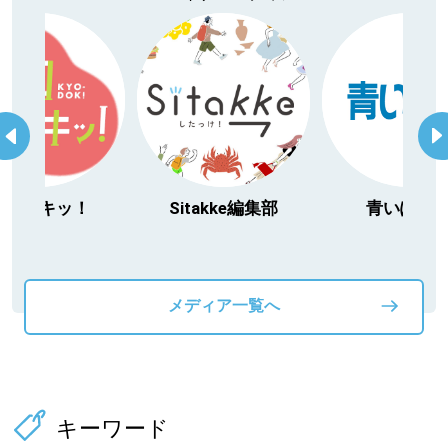
今日ドキッ！
Sitakke編集部
青いぽす
メディア一覧へ
キーワード