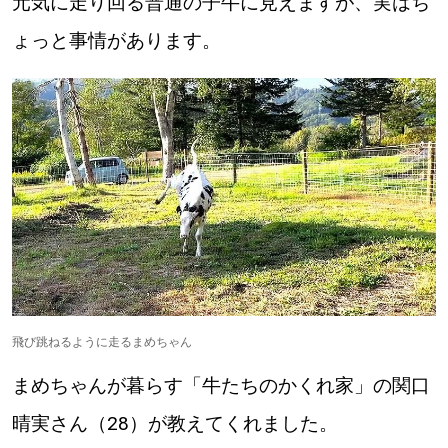
元気に走り回る普通の子牛に見えますが、実はち
【道央のお気に入りを見つけたい】
ょっと事情があります。
【道北のお気に入りを見つけたい】
【道東のお気に入りを見つけたい】
北海道で暮らす、あなたとつくる、
明日への”きっかけ”WEBマガジン
飛び跳ねるように走るまめちゃん
まめちゃんが暮らす「牛たちのかくれ家」の関口
晴実さん（28）が教えてくれました。